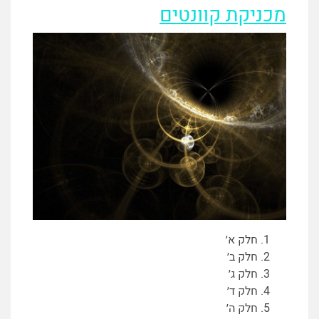
מכניקת קוונטים
חלק א׳
חלק ב׳
חלק ג׳
חלק ד׳
חלק ה׳