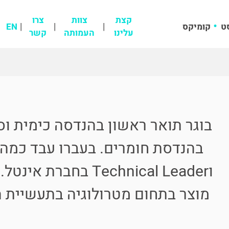
קצת
צוות
צרו
ט
קומיקס
EN
עלינו
העמותה
קשר
בוגר תואר ראשון בהנדסה כימית וס
בהנדסת חומרים. בעברו עבד כמה
וTechnical Leader בחבר
מוצר בתחום מטרולוגיה בתעשיית ה