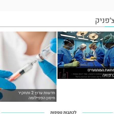
׳פניק
חאת המתמחים
רפואה
חדשות ערוץ 2 ותחקיר
חיסון הפפילומה
לכתבות נוספות