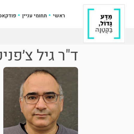
ראשי
תחומי עניין
פודקאס
ד"ר גיל צ׳פניק