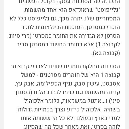
ההכרזה של הסוכנות עסקה בקוטל העשבים
"גלייפוסט" שראונדאפ הוא אחד מהשמות
המסחריים שלו. יתרה מכך, גם גלייפוסט כלל לא
הוכרז כמסרטן. הסוכנות הבינלאומית לחקר
הסרטן לא הגדירה את החומר כמסרטן (קרי סיווג
לקבוצה 1) אלא כחומר החשוד כמסרטן סביר
(קבוצה 2א).
הסוכנות מחלקת חומרים שונים לארבע קבוצות:
קבוצה 1 היא של חומרים מסרטנים - למשל
אסבסט, עישון טבק, נגיף הפפילומה, אבק עץ,
קרינה מהשמש וגם שימו לב: דג מלוח (בסגנון
סיני) ו...אתנול במשקאות, כלומר אלכוהול
בשתיה. אלכוהול כידוע נצרך בכמויות גדולות
למדי בארץ ובעולם ולא כל מי ששותה אותו
לוקה בסרטן, זאת מאחר שכל מה שהסיווג