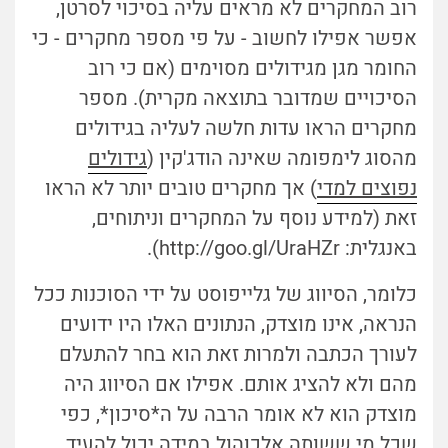
רוב המחקרים לא מראים עליה בסיכוי לסרטן,
אפשר אפילו לחשוב - על פי מספר מחקרים - כי
החומר מגן מגידולים מסוימים (אם כי רוב
הסיכויים שמדובר בתוצאה מקרית). מספר
מחקרים הראו עדות חלשה לעליה בגידולים
מהסוג לימפומה שאינה הודג'קין (
גידולים
נפוצים למדי
) אך מחקרים טובים יותר לא הראו
זאת (למידע נוסף על המחקרים וניתוחים,
באנגלית: http://goo.gl/UraHZr).
כלומר, הסיווג של גלייפוסט על ידי הסוכנות ככל
הנראה, אינו מוצדק, הנתונים האלו היו ידועים
לעורך הכתבה ולמרות זאת הוא בחר להתעלם
מהם ולא להציג אותם. אפילו אם הסיווג היה
מוצדק הוא לא אומר הרבה על ה*סיכון*, כפי
שכל מי ששותה אלכוהול במידה יכול להעיד