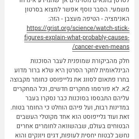
לסרטן בתנאים מסוימים אך שהמידע אינו חד
משמעי. הסבר נוסף אפשר למצוא בסרטון
האנימציה - הטיפה מעצבן - הזה:
https://grist.org/science/watch-stick-
figures-explain-what-probably-causes-
cancer-even-means/
חלק מהביקורת שמופנית לעבר הסוכנות
הבינלאומית לחקר הסרטן היא שלא ברור מדוע
בחרו פתאום לסווג את גלייפוסט כחומר מקבוצה
2א. לא פורסמו מחקרים חדשים, וכל המחקרים
עליהם התבססו בסוכנות כבר נסקרו בעבר
במדינות רבות, ועל פיהם הוחלט כי החומר בטוח.
זאת ועוד גלייפוסט הוא אחד מקוטלי העשבים
הבטוחים בעולם, שבהשוואה לחומרים אחרים
נחשב לבטוח יחסית לעופות, דגים ויונקים והוא