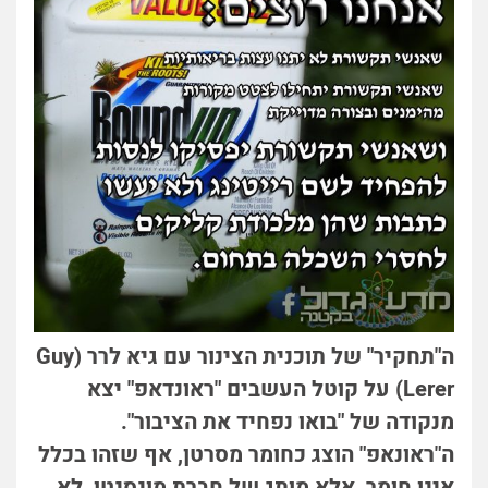
ה"תחקיר" של תוכנית הצינור עם גיא לרר (Guy
Lerer) על קוטל העשבים "ראונדאפ" יצא
מנקודה של "בואו נפחיד את הציבור".
ה"ראונאפ" הוצג כחומר מסרטן, אף שזהו בכלל
אינו חומר, אלא מותג של חברת מונסנטו, לא