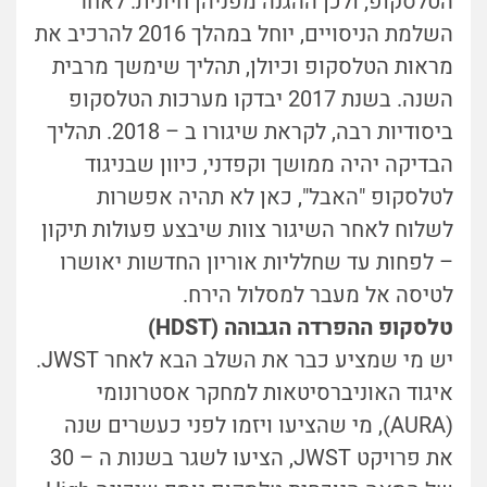
הטלסקופ, ולכן ההגנה מפניהן חיונית. לאחר
השלמת הניסויים, יוחל במהלך 2016 להרכיב את
מראות הטלסקופ וכיולן, תהליך שימשך מרבית
השנה. בשנת 2017 יבדקו מערכות הטלסקופ
ביסודיות רבה, לקראת שיגורו ב – 2018. תהליך
הבדיקה יהיה ממושך וקפדני, כיוון שבניגוד
לטלסקופ "האבל", כאן לא תהיה אפשרות
לשלוח לאחר השיגור צוות שיבצע פעולות תיקון
– לפחות עד שחלליות אוריון החדשות יאושרו
לטיסה אל מעבר למסלול הירח.
טלסקופ ההפרדה הגבוהה (HDST)
יש מי שמציע כבר את השלב הבא לאחר JWST.
איגוד האוניברסיטאות למחקר אסטרונומי
(AURA), מי שהציעו ויזמו לפני כעשרים שנה
את פרויקט JWST, הציעו לשגר בשנות ה – 30