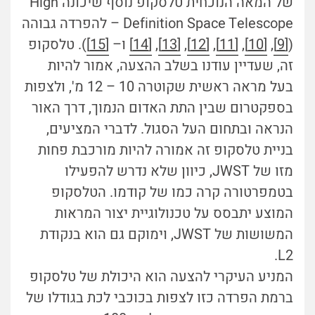
של המאה הנוכחית טלסקופ נוסף שיכונה High
Definition Space Telescope – להפרדה גבוהה
(
[9]
,
[10]
,
[11]
,
[12]
,
[13]
,
[14]
ו–
[15]
). טלסקופ
זה, שעדיין עודנו בשלב ההצעה, אמור להיות
בעל מראה ראשית שקוטרה 10 – 12 מ', ולצפות
בספקטרום שבין התת האדום הנמוך, דרך האור
הנראה ובתחום העל הסגול. לדברי המציעים,
בניית טלסקופ זה אמורה להיות מורכבת פחות
מזו של JWST, כיוון שלא נדרש להפעילו
בטמפרטורה קרה כמו של קודמו. הטלסקופ
המוצע יתבסס על טכנולוגיית יצור המראות
המשושות של JWST, וימוקם גם הוא בנקודת
L2.
המניע העיקרי להצעה הוא היכולת של טלסקופ
ברמת הפרדה כזו לצפות בכוכבי לכת בגודלו של