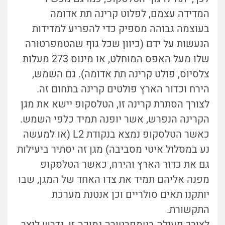
המדידה עצמם, לפלוט קרינה תת אדומה
בעוצמה גבוהה מספיק כדי להפריע למדידות
הנעשות על ידם (כיוון שכל גוף שהטמפרטורה
שלו מעל האפס המוחלט, או מינוס 273 מעלות
צלסיוס, פולט קרינה תת אדומה). גם השמש,
הירח וכדור הארץ פולטים קרינה בתחום זה.
לצורך הסתרת קרינה זו, הטלסקופ יישא את מגן
הקרינה הנפרש, אשר יופנה תמיד כלפי השמש.
כאשר הטלסקופ נמצא בנקודת L2 (או למעשה
נע במסלול איטי מסביבה) מגן זה יסתיר ביעילות
גם את כדור הארץ והירח, כאשר הטלסקופ
מפנה אליהם תמיד את צדו האחד של המגן, שבו
יותקנו תאים סולריים וכן אנטנת מערכת
התקשורת.
לצורך פעולה בטמפרטורה נמוכה זו, נדרש ליצר