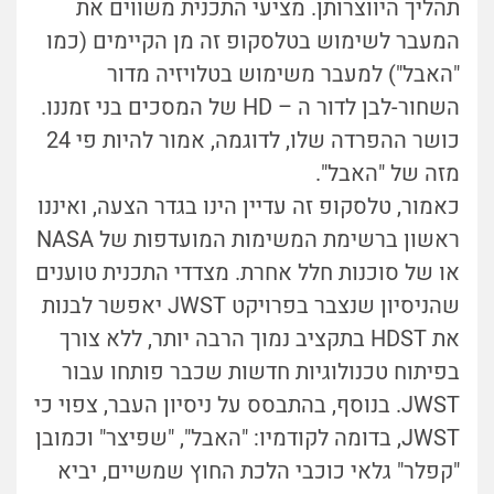
תהליך היווצרותן. מציעי התכנית משווים את
המעבר לשימוש בטלסקופ זה מן הקיימים (כמו
"האבל") למעבר משימוש בטלויזיה מדור
השחור-לבן לדור ה – HD של המסכים בני זמננו.
כושר ההפרדה שלו, לדוגמה, אמור להיות פי 24
מזה של "האבל".
כאמור, טלסקופ זה עדיין הינו בגדר הצעה, ואיננו
ראשון ברשימת המשימות המועדפות של NASA
או של סוכנות חלל אחרת. מצדדי התכנית טוענים
שהניסיון שנצבר בפרויקט JWST יאפשר לבנות
את HDST בתקציב נמוך הרבה יותר, ללא צורך
בפיתוח טכנולוגיות חדשות שכבר פותחו עבור
JWST. בנוסף, בהתבסס על ניסיון העבר, צפוי כי
JWST, בדומה לקודמיו: "האבל", "שפיצר" וכמובן
"קפלר" גלאי כוכבי הלכת החוץ שמשיים, יביא