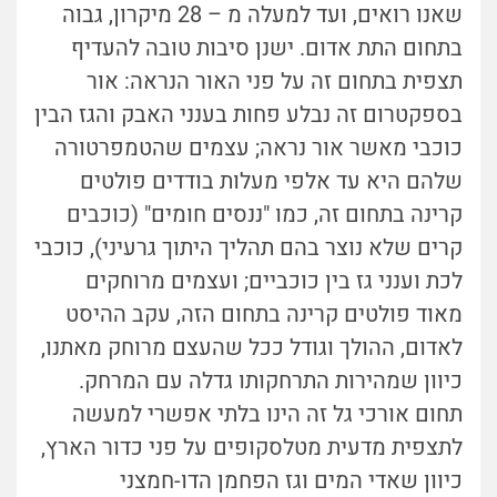
שאנו רואים, ועד למעלה מ – 28 מיקרון, גבוה
בתחום התת אדום. ישנן סיבות טובה להעדיף
תצפית בתחום זה על פני האור הנראה: אור
בספקטרום זה נבלע פחות בענני האבק והגז הבין
כוכבי מאשר אור נראה; עצמים שהטמפרטורה
שלהם היא עד אלפי מעלות בודדים פולטים
קרינה בתחום זה, כמו "ננסים חומים" (כוכבים
קרים שלא נוצר בהם תהליך היתוך גרעיני), כוכבי
לכת וענני גז בין כוכביים; ועצמים מרוחקים
מאוד פולטים קרינה בתחום הזה, עקב ההיסט
לאדום, ההולך וגודל ככל שהעצם מרוחק מאתנו,
כיוון שמהירות התרחקותו גדלה עם המרחק.
תחום אורכי גל זה הינו בלתי אפשרי למעשה
לתצפית מדעית מטלסקופים על פני כדור הארץ,
כיוון שאדי המים וגז הפחמן הדו-חמצני