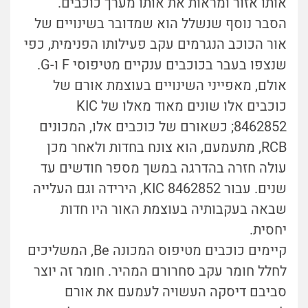
אותו אזור ומראות את אותו מערך כוכבים.
הסבר נוסף שנשלל הוא שמדובר בשינויים של
אור הכוכב הנגרמים עקב פעילותו הפנימית, כפי
שנצפו בעבר בכוכבים ענקיים מטיפוסי F ו-G.
אולם, מאפייני השינויים בעוצמת אורם של
כוכבים אלו שונים מאוד מאלו של KIC
8462852; כשאורם של כוכבים אלו, המכונים
RCB, מתעמעם, הוא צונח בחדות ולאחר מכן
עולה חזרה בהדרגה במשך מספר חודשים עד
שנים. עבור KIC 8462852, הירידה וגם העלייה
שבאה בעקבותיה בעוצמת האור היו חדות
יחסית.
קיימים כוכבים מטיפוס המכונה Be, המשליכים
לחלל חומר עקב סחרורם המהיר. חומר זה יוצר
סביבם דיסקה העשויה לעמעם את אורם