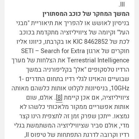
III.
המשך המחקר של כוכב המסתורין
בניסיון לאושש או להפריך את תיאוריית "מבני
העל" וקיומה של ציוויליזציה מתקדמת בכוכב
לכת של KIC 8462852 או בקרבתו, כיוונו אליו
חוקרים של ארגון SETI – Search for Extra
Terrestrial Intelligence את הצלחות של מערך
הרדיו טלסקופים "אלן" בקליפורניה במשך
שבועיים והאזינו לגלי רדיו בתחום התדרים 1-
10GHz, בניסיונות לקלוט אותות כלשהם מאותה
ציוויליזציה, אם אכן קיימת
[8]
. אולם, שום
אותות אפשריים ממקור מלאכותי כלשהו לא
נמצאו. ייתכן שפרק זמן זה לתצפית הינו קצר
מדי, אולם סביר שציוויליזציה המשתמשת בגלי
רדיו וקרובה לדרגת התפתחות של טיפוס II,