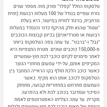
טלסקופ החלל "קפלר" סורק מזה מספר שנים
גזרת שמיים בגודל של 100 מעלות רבועות (זווית
מרחבית, בניגוד לזווית במישור, היא בעלת
"שטח" שהוא חלק מהיקף כדור והנמדד במעלות
רבועות או סטרדיאנים) בכיוון קבוצות הכוכבים
"נבל" ו-"ברבור". עד עתה צפה הטלסקופ ביותר
מ-150,000 כוכבים שונים. מטרת התצפיות היא
לאתר סימנים לקיום כוכבי לכת חוץ-שמשיים
המקיפים אותם, על-ידי עמעום מחזורי הנוצר
כאשר כוכב הלכת חולף בקו הראייה המחבר בין
הטלסקופ לכוכב אותו הוא מקיף. כאשר
העמעום מתרחש במחזוריות קבועה, מתחזק
הסיכוי שמדובר בכוכב לכת ולא בהפרעה
מקרית. עד עתה הצליחו האסטרונומים לאמת
קיומם של מאות כוכבי לכת חוץ-שמשיים ולגלות