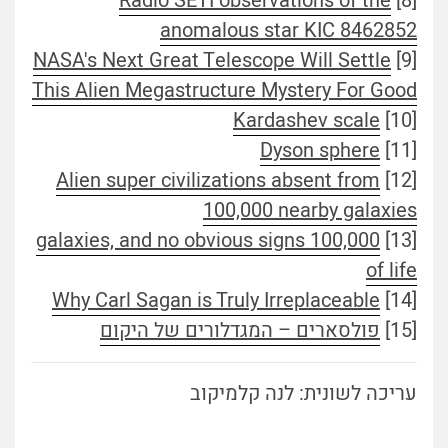
Radio SETI observations of the
[8]
anomalous star KIC 8462852
NASA's Next Great Telescope Will Settle
[9]
This Alien Megastructure Mystery For Good
Kardashev scale
[10]
Dyson sphere
[11]
Alien super civilizations absent from
[12]
100,000 nearby galaxies
100,000 galaxies, and no obvious signs
[13]
of life
Why Carl Sagan is Truly Irreplaceable
[14]
[15]
פולסארים – המגדלורים של היקום
עריכה לשונית: לנה קלמיקוב