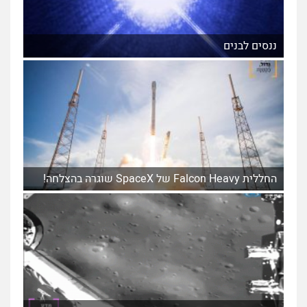
ננסים לבנים
החללית Falcon Heavy של SpaceX שוגרה בהצלחה!