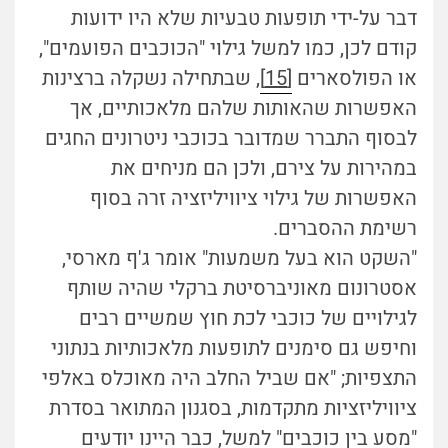
דבר על-ידי תופעות טבעיות שלא היו ידועות
קודם לכן, כמו למשל גילוי "הכוכבים הפועמים",
או הפולסארים
[15]
, שבתחילה נשקלה ברצינות
האפשרות שהאותות שלהם מלאכותיים, אך
לבסוף התברר שמדובר בכוכבי ניטרונים החגים
במהירות על צירם, ולכן הם מניחים את
האפשרות של גילוי ציוויליזציה זרה בסוף
רשימת ההסברים.
"השקט הוא בעל משמעות" אומר ג'ף מארסי,
אסטרונום מאוניברסיטת ברקלי שהיה שותף
לגילויים של כוכבי לכת חוץ שמשיים רבים
וחיפש גם סימנים לתופעות מלאכותיות בנתוני
התצפיות; "אם שביל החלב היה מאוכלס באלפי
ציוויליזציות מתקדמות, בסגנון המתואר בסדרת
"מסע בין כוכבים" למשל, כבר היינו יודעים