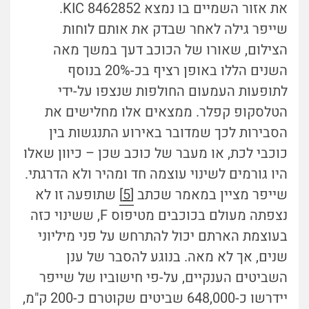
את אזור השמיים בו נמצא KIC 8462852.
שייפר גילה לאחר שבדק את אותם לוחות
הצילום, שאורו של הכוכב דעך במשך מאה
השנים הללו באופן רציף בכ-20% בנוסף
לתופעות העמעום החולפות שנצפו על-ידי
הטלסקופ קפלר. ממצאים אלו מחלישים את
הסבירות לכך שמדובר באירוע התנגשות בין
כוכבי לכת, או מעבר של כוכב שכן – כיוון שאלו
היו גורמים לשינוי עוצמה חד ומהיר ולא הדרגתי.
שייפר מציין במאמר שכתב
[5]
שתופעה זו לא
נצפתה מעולם בכוכבים מטיפוס F, ששינוי כזה
בעוצמת הארתם יכול להתרחש על פני מיליוני
שנים, אך לא מאה. בנוגע להסבר של ענן
השביטים הענקיים, על-פי חישוביו של שייפר
יידרשו כ-648,000 שביטים שקוטרם כ-200 ק"מ,