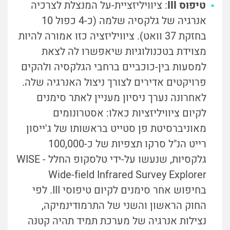
טיפוס III
: ציוויליזציית-על המנצלת לצרכיה
אנרגיה של גלקסיה שלמה (כ-4 כפול 10
בחזקת 37 וואט). ציוויליזציה כזו אמורה להיות
מצוידת בטכנולוגיות שיאפשרו לה לצאת
למסעות בין-כוכביים ברחבי הגלקסיה ולהקים
פרויקטים אדירים לצורך ניצול האנרגיה שלה.
לאחרונה נערך ניסיון מעניין לאתר סימנים
לקיום ציוויליזציות כאלו: אסטרונומים
מאוניברסיטת פן סטייט בראשותו של ג'ייסון
רייט הנ"ל סרקו תצפיות של כ-100,000
גלקסיות, שנעשו על-ידי טלסקופ החלל WISE -
Wide-field Infrared Survey Explorer
בחיפוש אחר סימנים לקיום טיפוסי III. לפי
החוק הראשון והשני של התרמודינמיקה,
נצילות אנרגיה של מערכת תמיד תהיה קטנה