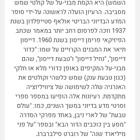
השמש) היא הקמת מבני-על של קולטי שמש
מסביבה. הרעיון הועלה לראשונה על-ידי סופר
המדע הבדיוני הבריטי אולאף סטייפלדון בשנת
1937 וזכה לפרסום רחב יותר במאמר שכתב
הפיזיקאי פרימן דייסון בשנת 1960. דייסון
תיאר את המבנים הקרויים על שמו: "כדור
דייסון", "נחיל דייסון" ו"טבעת דייסון", שהם
מבני-על המקיפים באופן כדורי מלא או חלקי
(כגון טבעת ענק) שמש כלשהי וקולטים את
האנרגיה שלה לשימושה של ציוויליזציה
מתקדמת. רעיונות אלה הופיעו במספר ספרי
וסרטי מדע בדיוני במשך השנים, כמו: "עולם
טבעת" של לארי ניבן, באחד מפרקי הסדרה
"מסע בין כוכבים הדור הבא" ובספר "על פני
מיליארד שנה" של רוברט סילברברג.