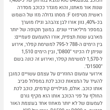
הכוכב KIC 8462852 נמצא במרחק של כ-1,480
שנות אור מאתנו, והוא מוגדר ככוכב מסדרה
ראשית מטיפוס F: מסתו גדולה מזו של השמש
בכ-40%, גוון אורו לבן צהבהב וגילו מוערך
במספר מיליארדי שנים. במשך תקופה של יותר
מארבע שנות תצפית, אורו התעמעם פעמיים:
בין הימים ה-788 ל-795 למשימת קפלר, אירוע
שניתן לו הכינוי "D800", ובין הימים 1,510
ל-1,570 למשימת קפלר, ואירוע זה כונה בשם
"D1500".
אירועי עמעום החוזרים על עצמם עשויים כמובן
להעיד על המצאות כוכב לכת במסלול סביב
אותו כוכב. אולם, מגילויים קודמים, כוכב לכת
החולף על פני הכוכב אותו הוא מקיף גורם
לעמעום של לא יותר מאחוז אחד בעוצמת האור