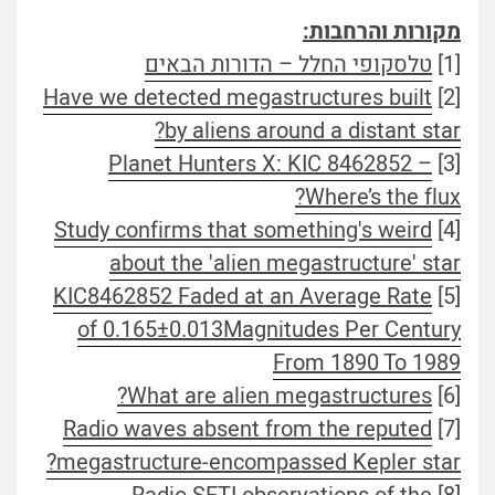
מקורות והרחבות:
[1]
טלסקופי החלל – הדורות הבאים
Have we detected megastructures built
[2]
by aliens around a distant star?
Planet Hunters X: KIC 8462852 –
[3]
Where’s the flux?
Study confirms that something's weird
[4]
about the 'alien megastructure' star
KIC8462852 Faded at an Average Rate
[5]
of 0.165±0.013Magnitudes Per Century
From 1890 To 1989
What are alien megastructures?
[6]
Radio waves absent from the reputed
[7]
megastructure-encompassed Kepler star?