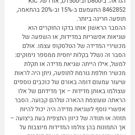
הנראה. ב-D800 וב-D1500, אורו של KIC
8462852 התעמעם ב-15% וב-20% בהתאמה,
תופעה חריגה ביותר.
ההסבר הראשון אותו בדקו החוקרים הוא
שגיאות אפשריות במדידות, או השפעה של
מכשירי המדידה של הטלסקופ עצמו. אולם
הסבר זה נשלל בקלות יחסית ממספר נימוקים:
למשל, אילו הייתה שגיאת מדידה או תקלת
מכשיר חולפת גורמת לתופעה, ניתן היה לראות
שיעור עמעום דומה באורם של כוכבים נוספים
שצולמו באותן מדידות – אך מדידתם של אלו
הראתה שעוצמת ההארה שלהם קבועה. הסבר
אפשרי נוסף לשגיאת מדידה היה יכול להיות
תזוזה או תנודה של כיוון התצפית בעת ביצועה –
אך התמונות בהן צולמו המדידות מיוצבות על