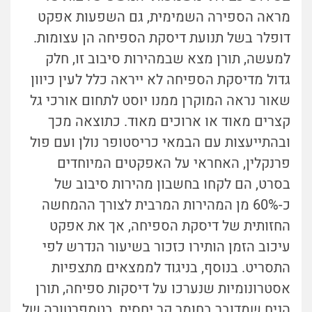
מראה הספירה השמימית, גם השפעות אפקט
דופלר בשל תנועת דיסקת הספיחה הן עצומות.
למעשה, תורן מצא שבמהירות סיבוב זו, חלק
גדול מדיסקת הספיחה לא ייראה כלל לעין כיוון
שאור נראה המוקרן ממנו יוסט לתחום אורכי גל
קצרים מאוד או ארוכים מאוד. כתוצאה מכך
ובהתייעצות עם הבמאי כריסטופר נולן ועם פול
פרנקלין, האחראי על האפקטים המיוחדים
בסרט, הם לקחו בחשבון מהירות סיבוב של
כ-60% מן המהירות המרבית לצורך ההמחשה
החזותית של דיסקת הספיחה, אך את אפקט
עיכוב הזמן הותירו כזכור בשיעור הנדרש לפי
התסריט. בנוסף, בניגוד לממצאים מתצפיות
אסטרונומיות שנערכו על דיסקות ספיחה, תורן
הניח שמדובר בחומר קר יחסית, בטמפרטורה של