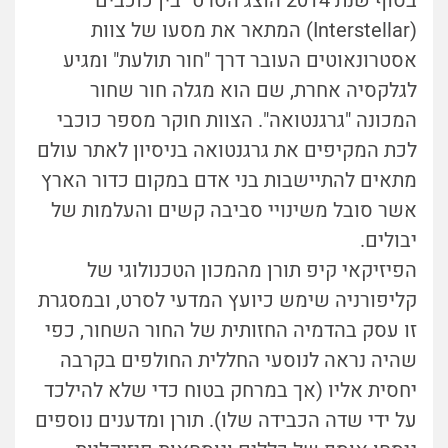
בסוף שנת 2014 הוצג הסרט "בין כוכבים"
(Interstellar) המתאר את מסעו של צוות
אסטרונאוטים העובר דרך "חור תולעת" ומגיע
לגלקסיה אחרת, שם הוא מגלה חור שחור
המכונה "גרגנטואה". הצוות חוקר מספר כוכבי
לכת המקיפים את גרגנטואה בניסיון לאתר עולם
מתאים להתיישבות בני אדם במקום כדור הארץ
אשר סובל משינויי סביבה קשים והעלמות של
יבולים.
הפיזיקאי קיפ תורן מהמכון הטכנולוגי של
קליפורניה שימש כיועץ המדעי לסרט, ובמסגרת
זו עסק בהדמיה החזותית של החור השחור, כפי
שהיה נראה לנוסעי החללית החולפים בקרבה
יחסית אליו (אך במרחק בטוח כדי שלא להילכד
על ידי שדה הכבידה שלו). תורן ומדענים נוספים