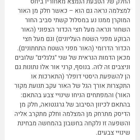
החלק של הטבעת הנמצא מאחוריו ביחס
למצלמה נראה גם הוא – כאשר חלק מן האור
המוקרן ממנו נע במסלול קשתי סביב החור
השחור ונראה מעל חצי הכדור הצפוני (האור
הבוקע מפני השטח העליונים) וגם מעל חצי
הכדור הדרומי (האור מפני השטח התחתונים).
מכאן הדמות הנראית של שני "גלגלים" שלובים
וניצבים זה לזה. בנוסף, קרני אור אלו נתונות גם
הן להשפעת היסטי דופלר (התארכות או
התקצרות אורך הגל של האור עקב תנועת מקור
האור) והמפתחים הניחו שינויי צבע בהתאם:
בהתאם לכיוון הסיבוב של גרגנטואה, חלק מן
הדיסק מתרחק מן המצלמה וחלק מתקרב אליה
והשפעה זו נלקחה בחשבון בהמחשה מבחינת
שינויי צבעים.