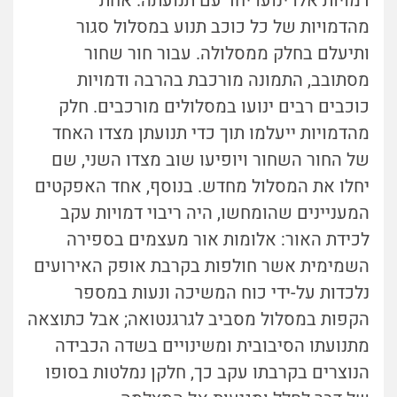
דמויות אלו ינועו יחד עם תנועתה. אחת
מהדמויות של כל כוכב תנוע במסלול סגור
ותיעלם בחלק ממסלולה. עבור חור שחור
מסתובב, התמונה מורכבת בהרבה ודמויות
כוכבים רבים ינועו במסלולים מורכבים. חלק
מהדמויות ייעלמו תוך כדי תנועתן מצדו האחד
של החור השחור ויופיעו שוב מצדו השני, שם
יחלו את המסלול מחדש. בנוסף, אחד האפקטים
המעניינים שהומחשו, היה ריבוי דמויות עקב
לכידת האור: אלומות אור מעצמים בספירה
השמימית אשר חולפות בקרבת אופק האירועים
נלכדות על-ידי כוח המשיכה ונעות במספר
הקפות במסלול מסביב לגרגנטואה; אבל כתוצאה
מתנועתו הסיבובית ומשינויים בשדה הכבידה
הנוצרים בקרבתו עקב כך, חלקן נמלטות בסופו