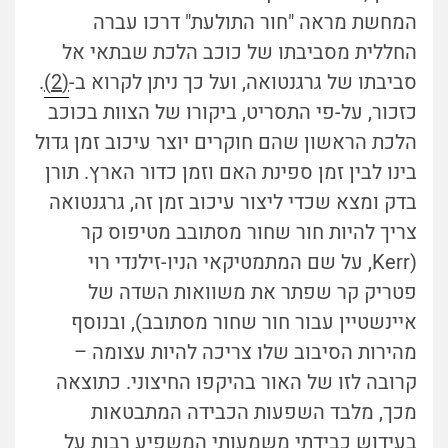
המחשת מראה "חור התולעת" דרכו עברה
החללית מסביבתו של כוכב הלכת שבתאי אל
סביבתו של גרגנטואה, ועל כך ניתן לקרוא ב-
(2)
.
כזכור, על-פי התסריט, ביקורו של הצוות בכוכב
הלכת הראשון שהם חוקרים יוצר עיכוב זמן גדול
בינו לבין זמן ספינת האם וזמן כדור הארץ. תורן
בדק ומצא שכדי ליצור עיכוב זמן זה, גרגנטואה
צריך להיות חור שחור מסתובב מטיפוס קר
(Kerr, על שם המתמטיקאי הניו-זילנדי רוי
פטריק קר שפתר את משוואות השדה של
איינשטיין עבור חור שחור מסתובב), ובנוסף
מהירות הסיבוב שלו צריכה להיות עצומה –
קרובה לזו של האור בהיקפו החיצוני. כתוצאה
מכך, מלבד השפעות הכבידה המתבטאות
בעידוש כבידתי משמעותי המשפיע רבות על