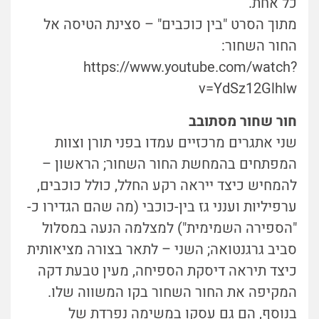
כל אחת.
מתוך הסרט "בין כוכבים" – סצינת הטיסה אל
החור השחור:
https://www.youtube.com/watch?
v=YdSz12Glhlw
חור שחור מסתובב
שני אתגרים מרכזיים עמדו בפני תורן וצוות
המפתחים בהמחשת החור השחור; הראשון –
להמחיש כיצד ייראה רקע החלל, כולל כוכבים,
ערפיליות וענני גז בין-כוכבי (מה שהם הגדירו כ-
"הספירה השמימית") למצלמה הנעה במסלול
סביב גרגנטואה; השני – לתאר בצורה מציאותית
כיצד תיראה דיסקת הספיחה, מעין טבעת דקה
המקיפה את החור השחור בקו המשווה שלו.
בנוסף, הם גם עסקו במשימה נפרדת של