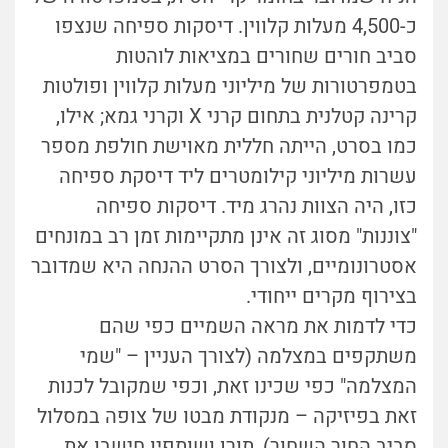
כ-4,500 מעלות קלווין. דיסקות ספיחה שנצפו
סביב חורים שחורים במציאות לוהטות
בטמפרטורות של מיליוני מעלות קלווין ופולטות
קרינה קטלנית בתחום קרני X וקרני גמא; אילו,
כמו בסרט, הייתה חללית מאוישת חולפת מספר
עשרות מיליוני קילומטרים ליד דיסקת ספיחה
כזו, היה הצוות נהרג מיד. דיסקות ספיחה
"צוננות" מסוג זה אינן מתקיימות זמן רב במונחים
אסטרונומיים, ולצורך הסרט ההנחה היא שמדובר
בצירוף מקרים ייחודי.
כדי לדמות את מראה השמיים כפי שהם
משתקפים במצלמה (לצורך העניין – "שמי
המצלמה" כפי שכינו זאת, וכפי שמקובל לכנות
זאת בפיזיקה – מנקודת מבטו של צופה במסלול
סביב החור השחור), תורן ושותפיו חישבו את