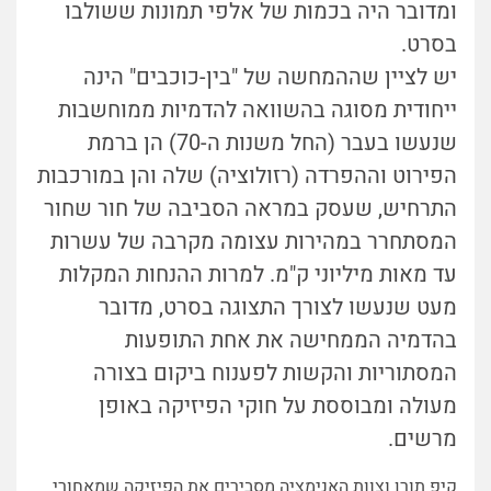
ומדובר היה בכמות של אלפי תמונות ששולבו
בסרט.
יש לציין שההמחשה של "בין-כוכבים" הינה
ייחודית מסוגה בהשוואה להדמיות ממוחשבות
שנעשו בעבר (החל משנות ה-70) הן ברמת
הפירוט וההפרדה (רזולוציה) שלה והן במורכבות
התרחיש, שעסק במראה הסביבה של חור שחור
המסתחרר במהירות עצומה מקרבה של עשרות
עד מאות מיליוני ק"מ. למרות ההנחות המקלות
מעט שנעשו לצורך התצוגה בסרט, מדובר
בהדמיה הממחישה את אחת התופעות
המסתוריות והקשות לפענוח ביקום בצורה
מעולה ומבוססת על חוקי הפיזיקה באופן
מרשים.
קיפ תורן וצוות האנימציה מסבירים את הפיזיקה שמאחורי