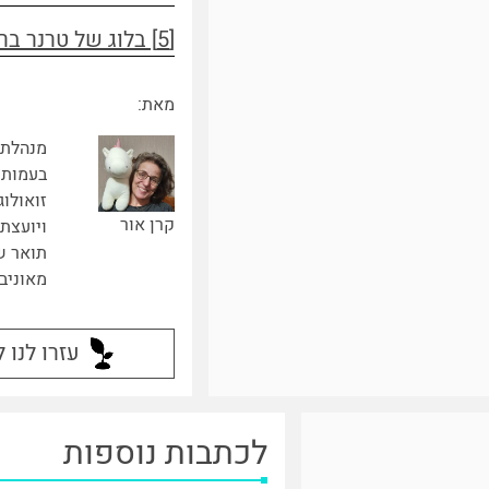
[5] בלוג של טרנר בר, בלוגר שהתנדב במקלט לטיגריסים
מאת:
מנהלת 
בעמותת 
זואולוג
קרן אור
ויועצת 
תואר ש
מאוניבר
עזרו לנו 
לכתבות נוספות