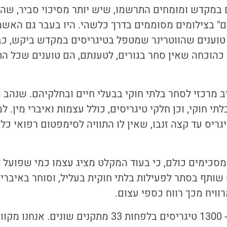
 במקדש ומומחים התרשמו, שיש יותר מסיכוי סביר, שהט
" בצילומים מסוממים בדרך כלשהי. היו בעבר גם האשמ
טוענים שהווטרינר שמטפל בטיגריסים במקדש ביקש, כב
כהוכחה שאין סחר בגורים, לטענתם, הם טוענים שכל ה
מרכזי לסחר בלתי חוקי בבעלי חיים ובחלקיהם. שנהב ו
תי חוקי, וכן חלקי טיגריסים, כולל עצמות ואיברי מין. ל
יס עד קצה זנבו, שאין לו התוויה לסימפטום רפואי כ
סכימים כולם, כי בעוד המקלט מציג עצמו כמי שפועל ל
שותף בסתר לפעילות בלתי חוקית בעליל, וסוחר באיברי
וויח מכך רווח כספי עצום.
בתאילנד מוחזקים כ- 1300 טיגריסים בלפחות 33 מתקנים