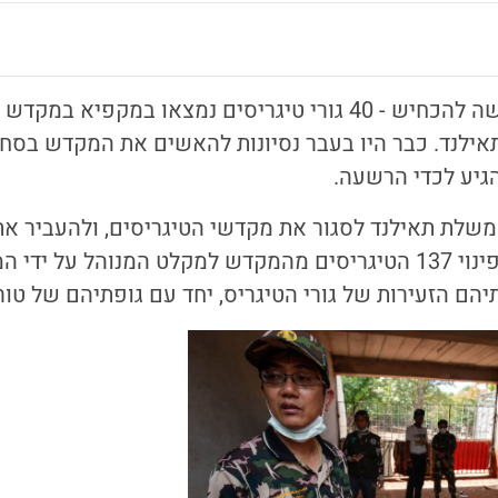
עכשיו יהיה ממש קשה להכחיש - 40 גורי טיגריסים נמצאו במקפי
Kanchan שבתאילנד. כבר היו בעבר נסיונות להאשים את המקדש ב
גיע לכדי הרשעה.
משלת תאילנד לסגור את מקדשי הטיגריסים, ולהעביר את
למקלטים. במסגרת פינוי 137 הטיגריסים מהמקדש למקלט המנוהל על
יהם הזעירות של גורי הטיגריס, יחד עם גופתיהם של טו