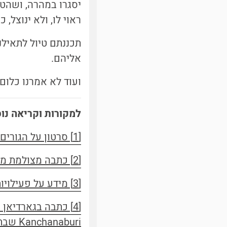
יסגרו במהרה, ושהטי
ראוי לו, ולא ינוצל,
תכננתם טיול לתאיל
אליהם.
ועוד לא אמרנו כלום 
למקורות וקריאה נו
[1] סרטון על הגורים שנמצאו בפריזר
[2] כתבה מצולמת מ- 2010 על מקדשי הטיגריסים
[3] מידע על פעילויות שלא פוגעות בבעלי חיים בתאילנד
Kanchanaburi שבתאילנד