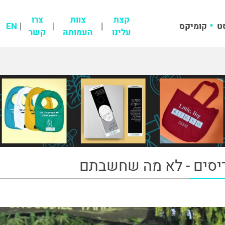
קצת
צוות
צרו
ט
קומיקס
EN
עלינו
העמותה
קשר
יסים - לא מה שחשבתם