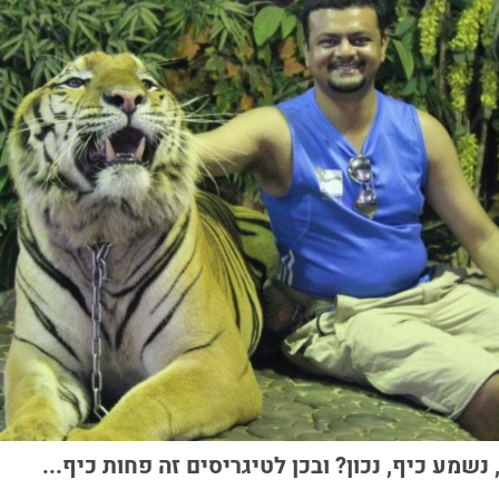
נשמע כיף, נכון? ובכן לטיגריסים זה פחות כיף...