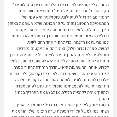
ולמה בכלל קוראים למבודדים האלו "מבודדים טופולוגיים"?
מקור השם "מבודדים טופולוגיים" טמון באופן שבו ניתן
להפוך מבודד רגיל לטופולוגי. טופולוגיה היא ענף של
המתמטיקה המסווג גופים על פי תכונות שלא משתנות באופן
רציף, כמו למשל על ידי מתיחה או כיווץ. שני אובייקטים
נבדלים זה מזה טופולוגית אם יש צורך בפעולות לא רציפות,
כמו קריעה או הדבקה, כדי להפוך אחד מהם לשני.
למשל, ספרה (כדור חלול) וצינור הם אובייקטים נפרדים
טופולוגית. לא ניתן להפוך ספרה לצינור על ידי מתיחה. הדרך
היחידה להפוך את הספרה לצינור היא לעשות בה חור, כלומר
לקרוע אותה. המשמעות היא שהדרך היחידה להפוך ספרה
לצינור היא להעזר בשינוי צורה לא רציף (קריעה) ולכן צורות
אלו נבדלות טופולוגית. לעומת זאת, ספרה וקובייה חלולה
הינן צורות שקולות מבחינה טופולוגית. ניתן לעוות ספרה
ולהפוך אותה לקובייה חלולה, או לבצע את התהליך בכיוון
ההפוך.
באותו אופן, לא ניתן להפוך מבודד רגיל לטופולוגי באופן
רציף, כמו למשל על ידי הפעלת שדה חיצוני שלא הורס את