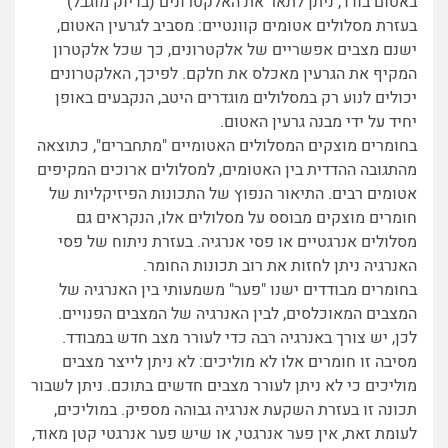
באטום בודד, ניתן לתאר את האלקטרונים (בדיוק מוגבל)
בעזרת מסלולים אטומים קוונטיים: מסביב לגרעין האטום,
ישנם מצבים אפשריים של אלקטרונים, כך שכל אלקטרון
המקיף את הגרעין מאכלס את חלקם. לפיכך, האלקטרונים
יכולים לנוע רק במסלולים מוגדרים היטב, הנקבעים באופן
יחיד על ידי מבנה גרעין האטום.
בחומרים מוצקים המסלולים האטומיים "מתחברים", כתוצאה
מהתגובה ההדדית בין האטומים, למסלולים ארוכים המקיפים
אטומים רבים. התיאור הנפוץ של התכונות הפיזיקליות של
חומרים מוצקים מבוסס על מסלולים אלו, הנקראים גם
מסלולים אנרגטיים או פסי אנרגיה. בעזרת ניתוח של פסי
האנרגיה ניתן לחזות את רוב תכונות החומר.
בחומרים מבודדים ישנו "פער" משמעותי בין האנרגיה של
המצבים המאוכלסים, לבין האנרגיה של המצבים הפנויים.
לכן, יש צורך באנרגיה רבה כדי לעורר מצב חדש במבודד.
מסיבה זו חומרים אלו לא מוליכים: לא ניתן לייצר מצבים
מוליכים כי לא ניתן לעורר מצבים חדשים בתוכם. ניתן לשבור
תכונה זו בעזרת השקעת אנרגיה גבוהה מספיק. במוליכים,
לעומת זאת, אין פער אנרגטי, או שיש פער אנרגטי קטן מאוד,