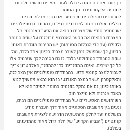
כך שגם אנרגיה נמוכה יכולה לעורר מצבים חדשים ולגרום
לתנועת אלקטרונים בתוך החומר.
למבודדים טופולוגיים ישנו פער אנרגטי כמו למבודדים
רגילים. אולם בניגוד למבודדים רגילים, במבודדים טופולוגיים
יש מספר סופי של מצבים החוצה את הפער האנרגטי. כל
המצבים החוצים את הפער האנרגטי מרוכזים על שפת החומר
ולכולם (עד כדי הגבלות מסוימות) יש מהירות מוגדרת באותו
הכיוון, כך שבפועל, ניתן לעורר מצבים בכיוון אחד בלבד, ועל
שפת המבודד הטופולוגי בלבד. זו גם הסיבה לכך שזרמים אלו
כל כך יציבים, ואינם מתפזרים: כדי להתפזר, האלקטרון צריך
לעבור למצב קוונטי חדש. במבודדים טופולוגיים אין מצב כזה,
והאלקטרון ישאר במצב האנרגטי בו הוא נמצא וימשיך לנוע
באותו כיוון, גם אם נתקל בפגמים בחומר. לפיכך הוא לא
מאבד אנרגיה ולא מייצר חום.
השימושים האפשריים של מבודדים טופולוגיים הם רבים,
ונעים בין מחשבים חסכוניים מאוד דרך העברת מידע
מושלמת ועד לחלק מהתשתית הדרושה ליצירת מחשבים
קוונטיים ("הגביע הקדוש" של חלק גדול מאוד מהמדענים
בעולם).