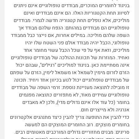
בניגוד לחומרים המוכרים, מבודדים טופולוגיים אינם ניתנים
לסיווג תחת הקטגוריות האלו. הם אינם מבודדים ואינם
מוליכים, אלא נופלים תחת קטגוריה חדשה לגמרי. מבודדים
טופולוגיים הם מבודדים במהותם: הנפח שלהם מבודד אך
השפה שלהם מוליכה. במילים אחרות, אם נייצר כבל ממבודד
טופולוגי, הכבל יהיה מבודד אולם פני השטח שלו יהיו
מוליכים, וזאת אף על פי שכל הכבל עשוי מחומר אחד
ואחיד. המוזרות של תכונות ההולכה של מבודדים טופולוגיים
אינה מסתיימת כאן. בניגוד למוליכים "רגילים", שבהם יכול
הזרם לזרום מימין לשמאל או משמאל לימין, הזרם על שפתם
של מבודדים טופולוגיים יכול לנוע בכיוון אחד ויחיד. תכונה
זו מובילה לתוצאה מעניינת נוספת: זרמי השפה של מבודדים
טופולוגיים עמידים מאוד, לא מתפזרים כתוצאה מפגמים
בחומר (כל עוד אלו אינם גדולים מדי), ולכן לא מאבדים
אנרגיה ולא מייצרים חום.
כדי להבין את התופעה צריך להבין כיצד מתנהגים אלקטרונים
בחומרים מוצקים. רוב החומרים המוצקים הם למעשה
סריגים: מבנים מחזוריים גדולים המורכבים מאטומים רבים.