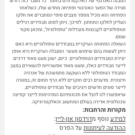
המבנה האנרגטי של האלקטרונים בחומר. כל מעבר כזה דורש
סגירה של הפער האנרגטי ופתיחה מחדש שלו, כשלאחר
הפתיחה הוא מכיל מספר מצבים סופי המחברים את חלקו
העליון לחלקו התחתון. לפיכך, ניתן לסווג מבודדים רגילים
וטופולוגיים לקבוצות מובדלות "טופולוגית", ומכאן מקור
שמם.
השאלה הפתוחה העיקרית במבודדים טופולוגיים היא האם
ניתן לעשות בהם שימוש מעשי. המגבלה העיקרית היא אופן
יצירת המבודדים הטופולוגיים. כיום, ישנן מעט מאוד דרכים
לייצר מבודדים כאלו, ומעט מאוד אפשרויות להשאירם במצב
המבודד הטופולוגי ללא השקעה מתמשכת של אנרגיה
חיצונית. מדענים רבים חוקרים ללא הרף תחום זה, במטרה
לייצר סוגים חדשים ויציבים של מבודדים טופולוגיים,
שיאפשרו לנו לנצל את תכונותיהם המדהימות לייצר קפיצה
טכנולוגית אדירה בעולם המחשוב והאלקטרוניקה.
מקורות והרחבות:
למידע
נוסף מ
דוידסון און-ליין
:
ההודעה לעיתונות
על הפרס