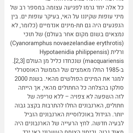
כל אלה יחד גרמו לפגיעה עצומה במספר רב של
מיני עופות שקיננו על האי, בעיקר עופות ים. בין
הנפגעים היה גם תת-מינים אנדמיים (כלומר, לא
נמצאים בשום מקום אחר בעולם) של תוכי
(Cyanoramphus novaezelandiae erythrotis)
ורלית (Hypotaenidia philippensis
macquariensis) שנכחדו כליל מן העולם [2,3].
ב-1985 החלו מאמצים של הממשל האוסטרלי
למגר את המינים הפולשים מהאי. בשנת 2000
סולקו בהצלחה כל החתולים מהאי, אך הייתה
לזה השפעה לא צפויה – ללא טריפה של
חתולים, הארנבונים החלו להתרבות בקצב גבוה
יותר. הגידול באוכלוסיית הארנבונים הוביל
לבעיה חדשה. לחץ הרעייה של הארנבונים היה
מאוד גבוה, וכיסוי הצומח העשבוני באי ירד