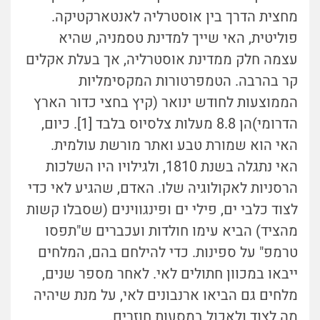
מחצית הדרך בין אוסטרליה לאנטארקטיקה.
פוליטית, האי שייך למדינת טסמניה, שהיא
עצמה חלק ממדינת אוסטרליה, אך בעלת אקלים
קר בהרבה. הטמפרטורות המקסימליות
הממוצעות לחודש ינואר (קיץ בחצי כדור הארץ
הדרומי)
הן 8.8 מעלות צלסיוס בלבד [1]. כיום,
האי הוא שמורת טבע ואתר מורשת עולמית.
האי נתגלה בשנת 1810, ולגילויו היו השלכות
הרסניות לאקולוגיה שלו. האדם, שהגיע לאי כדי
לצוד כלבי ים, פילי ים ופינגווינים (שסבלו קשות
מהציד) הביא עימו חולדות ועכברים ש"תפסו
טרמפ" על ספינות. כדי להילחם בהם, המלחים
ייבאו במכוון חתולים לאי. לאחר מספר שנים,
מלחים גם הביאו ארנבונים לאי, על מנת שיהיה
מה לצוד ולאכול במסעות חוזרים.