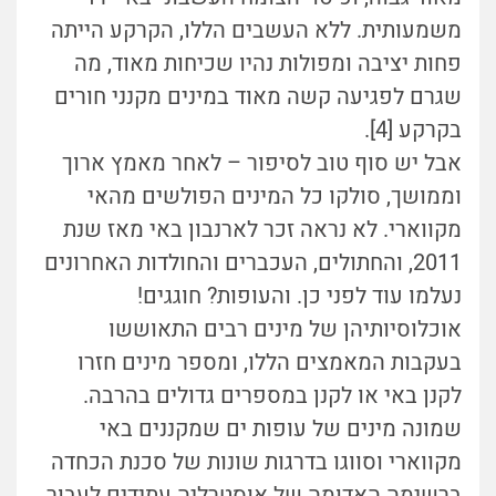
משמעותית. ללא העשבים הללו, הקרקע הייתה
פחות יציבה ומפולות נהיו שכיחות מאוד, מה
שגרם לפגיעה קשה מאוד במינים מקנני חורים
בקרקע [4].
אבל יש סוף טוב לסיפור – לאחר מאמץ ארוך
וממושך, סולקו כל המינים הפולשים מהאי
מקווארי. לא נראה זכר לארנבון באי מאז שנת
2011, והחתולים, העכברים והחולדות האחרונים
נעלמו עוד לפני כן. והעופות? חוגגים!
אוכלוסיותיהן של מינים רבים התאוששו
בעקבות המאמצים הללו, ומספר מינים חזרו
לקנן באי או לקנן במספרים גדולים בהרבה.
שמונה מינים של עופות ים שמקננים באי
מקווארי וסווגו בדרגות שונות של סכנת הכחדה
ברשימה האדומה של אוסטרליה עתידים לעבור