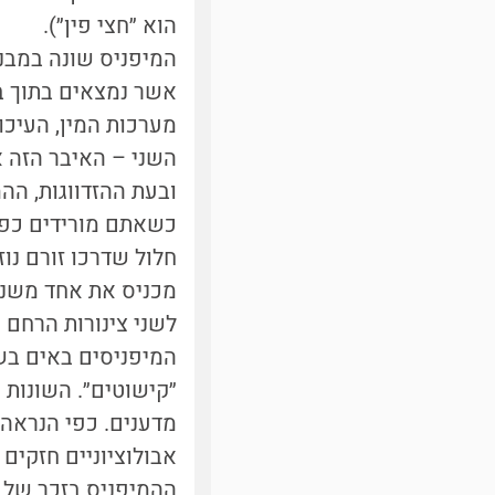
הוא ״חצי פין״).
המיפניס שונה במבנהו
אשר נמצאים בתוך ב
מערכות המין, העיכול
השני – האיבר הזה א
כשאתם מורידים כפפה
חלול שדרכו זורם נו
מכניס את אחד משני 
לשני צינורות הרחם 
המיפניסים באים בשל
״קישוטים״. השונות 
מדענים. כפי הנראה 
אבולוציוניים חזקים
ההמיפניס בזכר של א