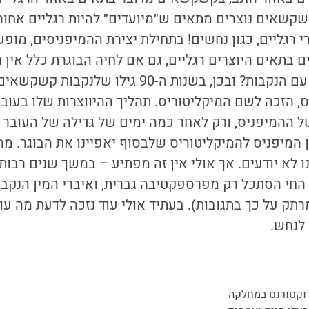
שאים נוצרים מתאים ש״מיועדים״ להיות רגליים אחוריות
רגליים, כגון נחשים! בתחילת יצירת ההמיפניסים, מופע
 בתאים היוצרים רגליים, גם אם לחיה הבוגרת כלל אין ר
ולבסוף נשאל – מה עם הנקבות? ובכן, בשנות ה-90 גילו
, הזכה לשם המיקליטוריס. תהליך ההיווצרות שלו בעובר
של ההמיפניס, ורק לאחר כמה ימים של גדילה של העובר
 המיפניס להמיקליטוריס שלבסוף יאפיינו את הבוגר. מה
ו לא יודעים. אך אולי אין זה מפתיע – במשך שנים רבות
ם החי הסתכל רק מפרספקטיבה גברית, ואיברי המין הנקבי
תק על כך בתגובות). בעתיד אולי עוד נזכה לדעת מה עו
 לנחש.
וקטורנט במחלקה