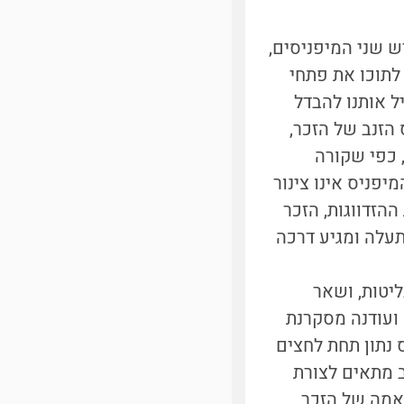
יש שני המיפניסים,
לתוכו את פתחי
יל אותנו להבדל
 הזנב של הזכר,
הזדווגות, ההמיפניסים נשלפים החוצה בתהליך התהפכות (eversion), כפי שקורה
פניס אינו צינור
הזדווגות, הזכר
תעלה ומגיע דרכה
ליטות, ושאר
 ועודנה מסקרנת
 נתון תחת לחצים
ב מתאים לצורת
תאמה של הזכר