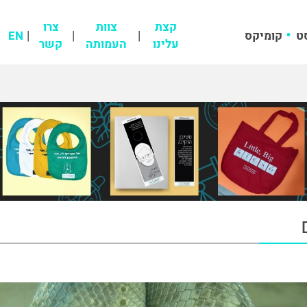
קצת
צוות
צרו
ט
קומיקס
EN
עלינו
העמותה
קשר