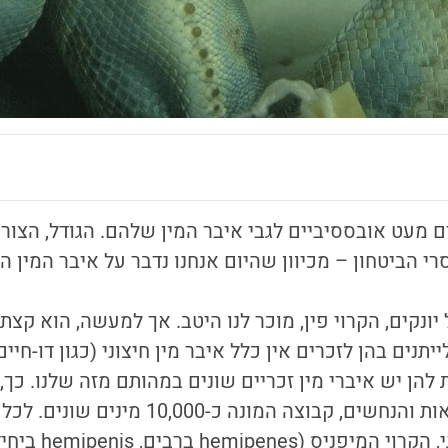
מעט אובססיביים לגבי איבר המין שלהם. הגודל, הצורה, 
י הביטחון – מכיוון שהיום אנחנו נדבר על איבר המין ה
יונקים, הקרוי פין, מוכר לנו היטב. אך למעשה, הוא קצת 
יתנים בהן לזכרים אין כלל איבר מין חיצוני (כגון דו-חיי
 להן יש איברי מין זכ
ריים שונים במהותם מזה שלנו. כך,
הקשקשאים – הלטאות והנחשים, קבוצה המונה כ-
יש איבר מין זכרי זו