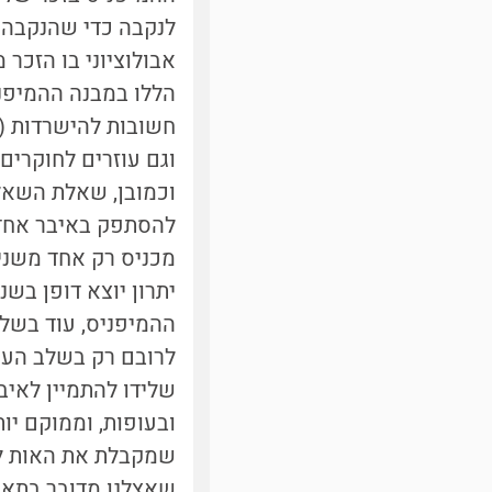
לנקבה כדי שהנקבה ת
אבולוציוני בו הזכר
הללו במבנה ההמיפנ
חשובות להישרדות (כ
וגם עוזרים לחוקרים
וכמובן, שאלת השאלו
להסתפק באיבר אחד 
מכניס רק אחד משני
יתרון יוצא דופן בש
ההמיפניס, עוד בשלב 
לרובם רק בשלב העוב
שלידו להתמיין לאי
ובעופות, וממוקם יות
שמקבלת את האות לעב
שאצלנו מדובר בתאים