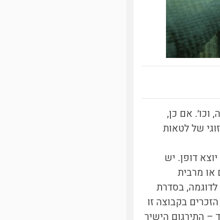
וכו׳. אם כן,
זוגי של לטאות
יוצא דופן. יש
ם או מרבית
 לדוגמה, בסדרת
10,000 מינים שונים. לכל הזכרים בקבוצה זו
גי, הקרוי המיפניס (hemipenes ברבים, hemipenis ביחיד – התירגום הישיר