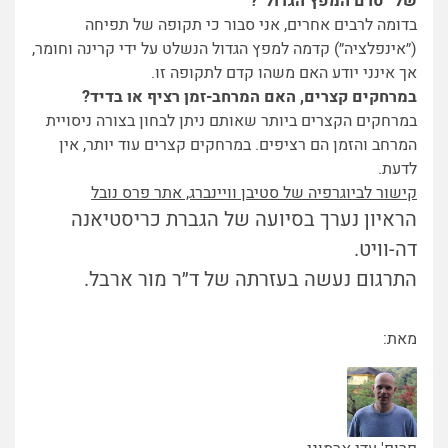
של ״טרם המפץ הגדול״?
בדומה לרבים אחרים, אני סבור כי תקופה של תפיחה
(״אינפלציה״) קדמה למפץ הגדול הנשלט על ידי קרינה וחומר,
אך אינני יודע האם משהו קדם לתקופה זו.
במרחקים קצרים, האם המרחב-זמן רציף או בדיד?
במרחקים הקצרים ביותר שאותם ניתן לבחון בצורה ניסויית
המרחב והזמן הם רציפים. במרחקים קצרים עוד יותר, אין
לדעת.
קישור לביוגרפיה של סטיבן וויינברג, אתר פרס נובל
הראיון נערך בסיועה של הגברת כריסטיאנה
דה-וויט.
התרגום נעשה בעזרתה של ד״ר מור ארבל.
מאת: