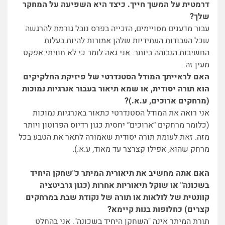
דרמטית על המשך חייך. כיצד היא השפיעה על המחקר
שלך?
עבור מדענים מסויימים, הזכייה בפרס נובל גורמת להרגשה
שכל העבודות העתידיות שלהן אמורות להיות בעלות
החשיבות הגבוהה ביותר. אני גאה לומר כי לא חוויתי אפקט
מעין זה.
האם לראייתך המודל הסטנדרטי של פיזיקת החלקיקים
הוא תורה יסודית, או שמא תיאור בעבור אנרגיות נמוכות
(מרחקים ארוכים, ע.א.)?
אני רואה את המודל הסטנדרטי כתאור באנרגיות נמוכות
(כלומר מרחקים ״ארוכים״ יחסית כגון רדיוס הפרוטון ויותר
מזה. זאת לעומת תורה יסודית שאמורה לתאר את הטבע בכל
מרחק שהוא, אפילו קצרצר עד מאוד, ע.א.).
האם אתה מחשיב את תיאורית המיתר כ"שחקן היחיד
בשכונה" או שוקל תיאוריות אחרות (כגון גרביטציה
קוונטית של לולאות או תורה של נקודת שבת במרחקים
קצרים) כחלופות בנות קיימא?
תורת המיתר אינה "השחקן היחיד בשכונה". אני בהחלט