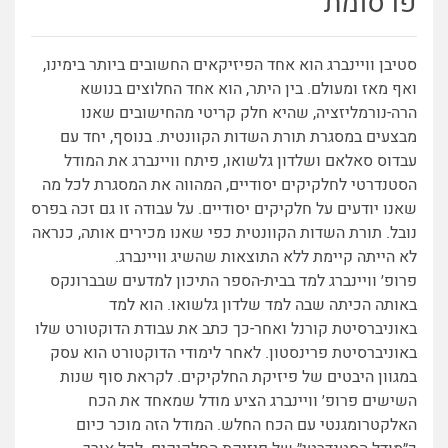
פרסומת
סטיבן וויינברג הוא אחד הפיזיקאים החשובים ביותר בימינו,
ואף מאז ומעולם. בין היתר, הוא אחד החלוצים בנושא
הרה-נורמליזציה, שהיא חלק קריטי מהחישובים שאנו
מבצעים במסגרת תורת השדות הקוונטית. בנוסף, יחד עם
עבדוס סאלאם ושלדון גלשואו, פיתח וויינברג את המודל
הסטנדרטי לחלקיקים יסודיים, המהווה את המסגרת לכל מה
שאנו יודעים על חלקיקים יסודיים. על עבודה זו גם זכה בפרס
נובל. תורת השדות הקוונטית כפי שאנו מכירים אות
ה, כנראה
לא הייתה קיימת ללא התוצאות שהשיג וויינברג.
פרופ׳ וויינברג למד בבית-הספר התיכון למדעים שבברונקס
באותה הכיתה שבה למד שלדון גלשואו. הוא למד
באוניברסיטת קורנל ואחר-כך כתב את עבודת הדוקטורט שלו
באוניברסיטת פרינסטון. לאחר לימודי הדוקטורט הוא עסק
במגוון היבטים של פיזיקת החלקיקים. לקראת סוף שנות
השישים פרופ׳ וויינברג הציע מודל שמאחד את הכח
האלקטרומגנטי עם הכח החלש. המודל הזה מוכר כיום