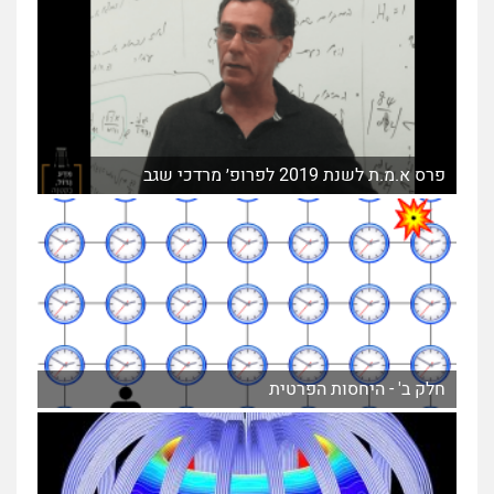
פרס א.מ.ת לשנת 2019 לפרופ׳ מרדכי שגב
חלק ב' - היחסות הפרטית