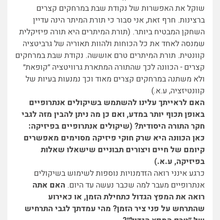
שוקל את האפשרות של נקודת שבת במרחקים קצרים
ברצינות. חרף זאת, אני סבור כי תורת המיתר הינה עדיין
השחקן המבטיח ביותר. (תורת המיתרים היא תורה פיזיקלית
שמנסה לאחד את כל הכוחות ולהוות תאוריה של גרביטציה
קוונטית. תורת המיתרים טרם אוששה. נקודת שבת במרחקים
קצרים - הכוונה לכך שהתורה המתארת גרוויטציה ״קופאת״
ולא משתנה במרחקים קצרים מאוד וכך נמנעות בעיות של
קוונטיזציה, ע.א.)
האם לראייתך עלינו להשתמש בשיקולים אנתרופיים
באופן תכוף יותר במדע, ואם כן מה ניתן להבין מזה לגבי
חקר התורה היסודית?
(שיקולים אנתרופיים בפיזיקה:
כאן הכוונה היא שרק חוקי פיזיקה מסוימים מאפשרים
קיומם של חיים ויצורים תבוניים שישאלו שאלות
בפיזיקה, ע.א.)
כרגע אינני רואה הזדמנויות נוספות לשימוש בשיקולים
אנתרופיים מעבר למה שכבר נעשה עד היום.
האם אתה
רואה את המפץ הגדול כתחילת הזמן, או כאירוע
שהתרחש על פני ציר הזמן? מהי עמדתך לגבי התרחיש