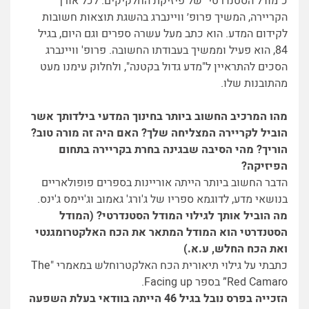
כ״מודל הסטנדרטי״ של פיזיקת החלקיקים. לכל אורך
הקריירה, המשיך פרופ׳ וויינברג בהשגת תוצאות חשובות
לקידום המדע. הוא כתב מעל עשרה ספרים וגם היום, בגיל
84, הוא פעיל וממשיך בעבודתו החשובה.
פרופ' וויינברג
הסכים להתראיין ל"מדע גדול בקטנה", ולחלוק עימנו מעט
מהתובנות שלו.
מהו המרכיב החשוב ביותר בחינוך המדעי בילדותך אשר
הוביל לקריירה המצליחה שלך? האם היה זה מורה טוב?
הוריך? מהי הסיבה שבגינה בחרת בקריירה בתחום
הפיזיקה?
הדבר החשוב ביותר הייתה אוריינות בספרים פופולאריים
בנושאי מדע, לדוגמא ספריו של ג'ורג' גאמוב וג'יימס ג'ינס.
מה הוביל אותך לגילוי המודל הסטנדרטי? (המודל
הסטנדרטי הוא המודל המתאר את הכח האלקטרומגנטי
ואת הכח החלש, ע.א.)
כתבתי על גילוי תיאורית הכח האלקטרוחלש במאמרי "The
Red Camaro” בספר Facing up.
הזכייה בפרס נובל בגיל 46 הייתה בוודאי בעלת השפעה