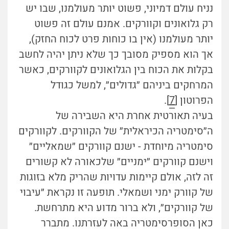
נניח עולם דמיוני, פשוט יותר מעולמנו, שבו יש
רק גלואונים וקוורקים. אמנם עולם זה פשוט
יותר מעולמנו (אין בו כוחות פרט לכוח החזק),
אך הוא מספיק מסובך כך שלא ניתן יהיה לחשב
בקלות את הכוח בין הגלואונים לקוורקים, כאשר
המרחקים ביניהם ״גדולים״, למשל כגודל
הפרוטון [
7
].
בעיה תאורטית אחרת היא השבירה של
ה״סימטריה הכיראלית״ של הקוורקים. לקוורקים
סימטריה מיוחדת - ישנם קוורקים ״שמאליים״
וישנם קוורקים ״ימניים״ שלכאורה לא קשורים
זה לזה, אולם קיימות עדויות שהריק מלא בזוגות
של קוורק ימני ושמאלי. תופעה זו נקראת ״עיבוי
של קוורקים״, ולא ברור מדוע היא מתרחשת.
כאן הסופרסימטריה באה לעזרתנו. מתברר