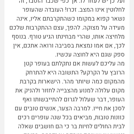
ועל כן יש לעזור לו. אך כפי שכבר הוסבר, זה
לחלוטין אינו המצב. זכרו! העובדה שהעופר
נשאר קפוא במקומו כשהתקרבתם אליו, אינה
מעידה על מצוקה. להפך, עצם ההתקרבות שלכם
מלחיצה אותו, שהרי מבחינתו הגיע טורף. בנוסף
לכך, אם אמו נמצאת בסביבה ורואה אתכם, אין
ספק שגם היא לחוצה עכשיו.
מה עליכם לעשות אם נתקלתם בעופר קטן
הרובץ על הקרקע? התשובה היא להתרחק
מהמקום כמה שיותר מהר. הישארות בקרבת
מקום עלולה למנוע מהצבייה לחזור ולהניק את
העופר, דבר שעלול לגרום להתייבשותו ואף
לסכן את חייו. למרבה הצער, אנשים טובים עם
כוונות טובות, מביאים בכל שנה עופרים רכים
לבית החולים לחיות בר כי הם חושבים שאלה