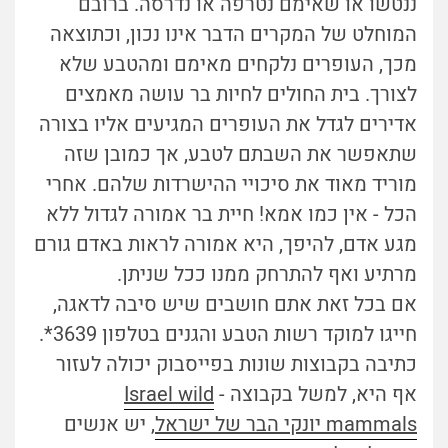
ננטשו או שאימם נטרפה או נדרסה. ברובם
המוחלט של המקרים הדבר אינו נכון, וכתוצאה
מכך, העופרים נלקחים מאימם ומהטבע שלא
לצורך. בית החולים לחיות בר עושה מאמצים
אדירים לגדל את העופרים המגיעים אליו בצורה
שתאפשר את השבתם לטבע, אך כמובן שזה
מוריד מאוד את סיכויי ההישרדות שלהם. אחרי
הכל - אין כמו אמא! חיית בר אמורה לגדול ללא
מגע אדם, להיפך, היא אמורה לראות באדם גורם
מרתיע ואף להתרחק ממנו ככל שניתן.
אם בכל זאת אתם חושבים שיש סיבה לדאגה,
חייגו למוקד רשות הטבע והגנים בטלפון 3639*.
כתיבה בקבוצות שונות בפייסבוק יכולה לעזור
אף היא, למשל בקבוצה -
Israel wild
mammals יונקי הבר של ישראל
, יש אנשים