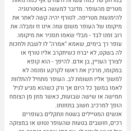
במרחק של כמה עשרות ולעתים אף כמה מאות
מטרים מהעופר. מדובר למעשה באסטרטגיה
להימנעות מטריפה. לטורף יהיה קשה לאתר את
מיקומו של העופר משום שזה אינו זז ומבלה את
רוב זמנו לבד - מבלי שאמו תסגיר את מיקומו.
עופר רך בימים, שאמא "אמרה" לו לשבת ולחכות
לה בשקט, לא יברח כשיתקרב אליו טורף או
לצורך העניין, בן אדם. להיפך - הוא קופא
במקומו, מרכין את ראשו לקרקע ומנסה לא
למשוך אליו תשומת לב. העופר מתחיל להתלוות
לאמו במשך כל היום אך ורק כשהוא מגיע לגיל
חמישה או שישה שבועות, כאשר מזון מן הצומח
הופך למרכיב חשוב בתזונתו.
אנשים המטיילים בשטח ונתקלים בעופרים
רכים, חושבים בטעות שהעופר נטוש או במצוקה