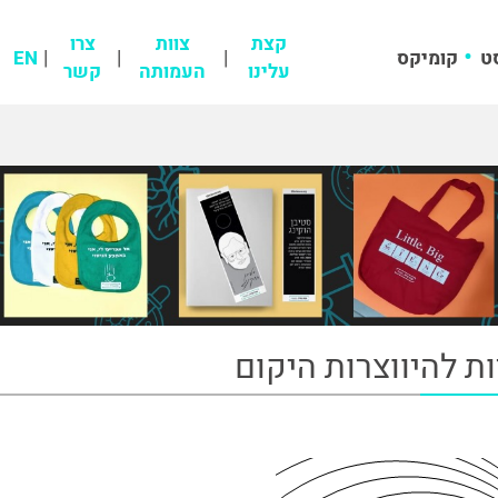
קצת
צוות
צרו
ט
קומיקס
EN
עלינו
העמותה
קשר
ות להיווצרות היקום