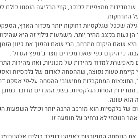
שבמדידות מתצפיות לכוכב, קווי הבליעה הוסטו כולם לכי
ל התרחקות.
 גילה שככל שגלקסיות רחוקות יותר מכדור הארץ, הספ
הן נעות בקצב מהיר יותר. משמעות גילוי זה היא שהיקום 
יא שאם היקום מתרחב, הרי שאם נהפוך את כיוון הזמן ה
נה כי היקום כפי שאנו מכירים נוצר ב"מפץ הגדול".
 מאפשרת למדוד מהירות של מכוניות, ואת מהירות התרח
 קיימת טעות נפוצה, שההסחה לאדום של גלקסיות ואפק
ל, התוצאות המתקבלות מחישובי ההסחה על-פי אפקט דופ
ממדידות הסחת הגלקסיות. בשני המקרים מדובר כמובן 
 הוא שונה.
 של גלקסיות הוא מורכב הרבה יותר וכולל השפעות הק
מר הנוכחי לא נרחיב על תופעה זו.
 את הנוסחה המפורשת לאפקט דופלר בגלים אלקטרומגנט