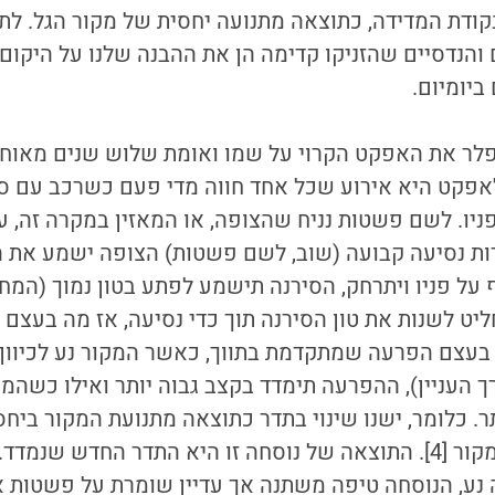
קודת המדידה, כתוצאה מתנועה יחסית של מקור הגל. לת
והנדסיים שהזניקו קדימה הן את ההבנה שלנו על היקום 
יומיום.
פקט היא אירוע שכל אחד חווה מדי פעם כשרכב עם סיר
ניו. לשם פשטות נניח שהצופה, או המאזין במקרה זה, 
ת נסיעה קבועה (שוב, לשם פשטות) הצופה ישמע את הס
יט לשנות את טון הסירנה תוך כדי נסיעה, אז מה בעצם 
בעצם הפרעה שמתקדמת בתווך, כאשר המקור נע לכיוון 
 העניין), ההפרעה תימדד בקצב גבוה יותר ואילו כשהמ
ר. כלומר, ישנו שינוי בתדר כתוצאה מתנועת המקור ביחס
הנוסחה המופיעה במקור [4]. התוצאה של נוסחה זו היא התדר החדש ש
 נע, הנוסחה טיפה משתנה אך עדיין שומרת על פשטות 