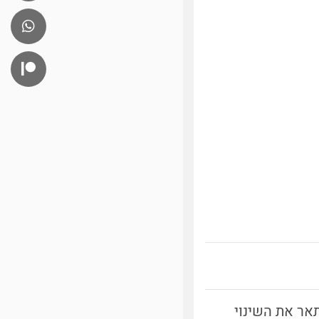
ה על-ידי המדען האוסטרי כריסטיאן אנדראס דופלר [1] מתאר את השינוי