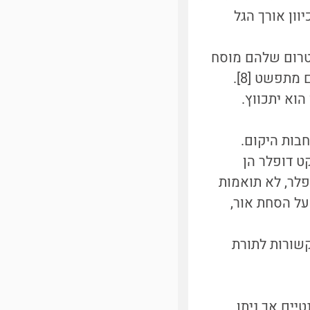
וון אורך הגל
קטרום שלהם מוסח
מתפשט [8].
וא יתכווץ.
בות היקום.
ט דופלר הן
לר, לא תואמות
על הסחת אור,
שורות לתורת
יים אך ניתן