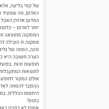
של קווי בליעה, אלא 
האדום, מה שמעיד ע
המדען אדווין האבל
יותר לאדום – כלומר 
המסקנה מתוצאה זו ה
מסקנה זו הובילה להב
והנה, הסחה של גלים
הערה חשובה היא כי
תופעות זהות. בפוע
לתוצאות המתקבלות 
אולם המקור לתופעה
ההסבר להסחה לאדום
היחסות הכללית. במא
בונוס!
אמנם לא כתבנו כאן