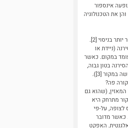
ופעה אינספור
והן את הטכנולוגיה
בשנת 1842 גילה דופלר את האפקט הקרוי על שמו ואומת שלוש שנים מאוחר יותר בניסוי [2].
נה (ניידת או
עומד במקום. כאשר
ירנה בטון גבוה,
ואילו כשהרכב יחלוף על פניו ויתרחק, הסירנה תישמע לפתע בטון נמוך (המחשה במקור [3]).
קורה פה?
המאזין, (שהוא גם
קור מתרחק היא
 לצופה, על-פי
נמדד. כאשר מדובר
אלגנטית. האפקט