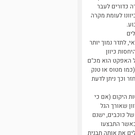
ה כדורים לעבר
וונו לעומת מקרה
ע.
ים
 לתדר נמוך יותר
חסות כיוון
המוכר ביותר של האפקט הוא מכ"ם
כמו מטוס או טנק
זר וכך ניתן לדעת
ת היקום (אם כי
ון שאורך הגל
ם ספקטרום אור של כוכבים, ישנם
 כאשר התבצעו
ים את אותה תבנית