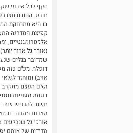
תקף לכל אירוע שקור
חובט. החובט חש בשי
בו היא מתרחקת ממנו
קפיצת המדרגה המש
אלקטרומגנטיים, ומ
(אורך גל ארוך יותר
דופלר. מכ"ם כזה מש
אויב) ומוחזר לגלאי
האם העצם מתקרב או 
דוגמה מעניינת נוס
חשוב להדגיש שזה אי
אורכי גל שנבלעים ב
מדידות של אותם יסו