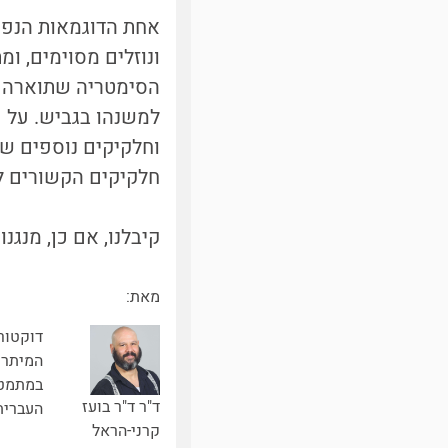
אחת הדוגמאות הנפו
ונוזלים מסוימים, 
הסימטריה שתוארה קו
למשנהו בגביש. על 
וחלקיקים נוספים ש
חלקיקים הקשורים ל
קיבלנו, אם כן, מנגנ
מאת:
דוקטור
המיתרי
במתמטי
ד"ר ד"ר בועז
העברית
קרני-הראל