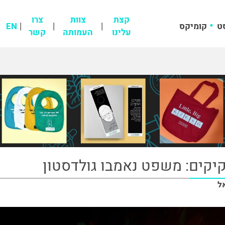
קצת
צוות
צרו
ט
קומיקס
EN
עלינו
העמותה
קשר
יקים: משפט נאמבו גולדסטון
ל