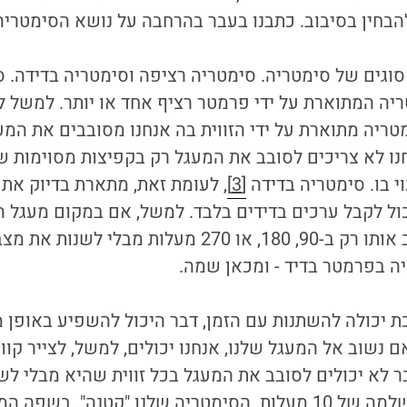
 להבחין בסיבוב. כתבנו בעבר בהרחבה על נושא הסימטרי
י סוגים של סימטריה. סימטריה רציפה וסימטריה בדידה.
יה המתוארת על ידי פרמטר רציף אחד או יותר. למשל ל
ריה מתוארת על ידי הזווית בה אנחנו מסובבים את המעגל,
נו לא צריכים לסובב את המעגל רק בקפיצות מסוימות של 
 בו. סימטריה בדידה
[3]
, לעומת זאת, מתארת בדיוק את 
ל לקבל ערכים בדידים בלבד. למשל, אם במקום מעגל היה
שהיינו יכולים לסובב אותו רק ב-90, 180, או 270 מעלות מבלי ל
ה בפרמטר בדיד - ומכאן שמה.
 יכולה להשתנות עם הזמן, דבר היכול להשפיע באופן 
בר לא יכולים לסובב את המעגל בכל זווית שהיא מבלי לש
בזוויות שהן כפולה שלמה של 10 מעלות. הסימטריה שלנו "קטנה". בש