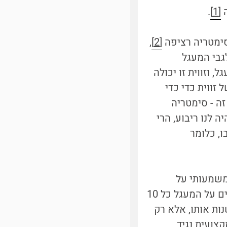
ה
[1]
.
 סימטריה רציפה
[2]
,
גבי המעגל
 וזווית זו יכולה
זווית כדי כדי
זה - סימטריה
 לנו ריבוע, הרי
שנות את מצבו, כלומר
משמעותי על
התנהגות המערכת. אם נשוב אל המעגל שלנו, אנחנו יכולים, למשל, לצייר קווים על המעגל כל 10
נות אותו, אלא רק
פה המקצועית נגיד