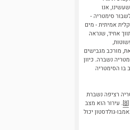
עשינו, אנו
לשבור סימטריה -
קלית אמיתית - מים
תווך אחיד, שנראה
שוטות,
את, מורכב מגבישים
טריה נשברה. כיוון
 בו הסימטריה
ריה רציפה נשברת
[8]
. עירור הוא מצב
מבו-גולדסטון יכול