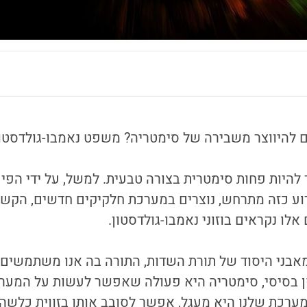
ם להיווצר משבירה של סימטריה? משפט נאמבו-גולדסטון
להיות פחות סימטרית בצורה טבעית. למשל, על ידי הפיכ
רוע כזה מתרחש, נוצרים במערכת חלקיקים חדשים, הקש
לו נקראים בוזוני נאמבו-גולדסטון.
אבני היסוד של תורת השדות, התורה בה אנו משתמשים 
ן בסיסי, סימטריה היא פעולה שאפשר לעשות על המער
ערכת שלנו היא מעגל, אפשר לסובב אותו בזווית כלשהי