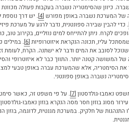
ברה. כיוון שהסימטריה נשברה בעקבות פעולה מכוונת ש
 של המערכת נשברה באופן מפורש
[4]
. יש דרך נוספת 
. כדי להבין שבירה ספונטנית, נדבר לרגע על מערכת פיזי
פכים לקרח. ניתן להתייחס למים נוזליים, בקירוב טוב, כ
 שמסתכל עליו, תכונה הנקראת איזוטרופיות
[6]
. במילים פ
שנוכל לסובב את המים ודבר לא ישתנה. הקרח, לעומת ז
ל המשושה קטנה יותר. התווך כבר לא איזוטרופי והסימ
 את הסימטריה, אלא שהמערכת עברה באופן טבעי למצב
הסימטריה נשברה באופן ספונטני.
משפט נאמבו-גולדסטון
[7]
. על פי משפט זה, כאשר סימט
עירור מסוג בוזון חסר מסה הנקרא בוזון נאמבו-גולדסטון
התנהגות של חלקיק. במערכת מגנטית, לדוגמה, בוזון הנא
גנטית.