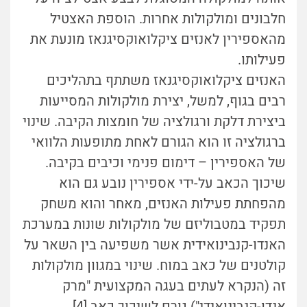
חלבונים ומולקולות אחרות. הוספת האצטיל
מהאספירין לאנזים ציקלואוקסיגנאז מונעת את
פעילותו.
האנזים ציקלואוקסיגנאז משתתף בתהליכים
רבים בגוף, למשל, יצירת מולקולות המסייעות
ביצירת דלקת ורגולציה של חומצות הקיבה. שינוי
ברגולציה זו הוא הגורם לאחת מתופעות הלוואי
של האספירין – דימום פנימי וכיבים בקיבה.
שיכוך הכאב על-ידי אספירין נובע גם הוא
מהפחתת פעילות האנזים, מאחר והוא משחק
תפקיד במטבוליזם של מולקולות שונות במערכת
האנדו-קנבינואידית אשר משפיעה בין השאר על
קולטנים של כאב במוח. שינוי במגוון מולקולות
זה (הנקרא לעתים בעגה המקצועית "מרק
אנדו-קנבינואידי") גורם לשיכוך כאב [
4
].