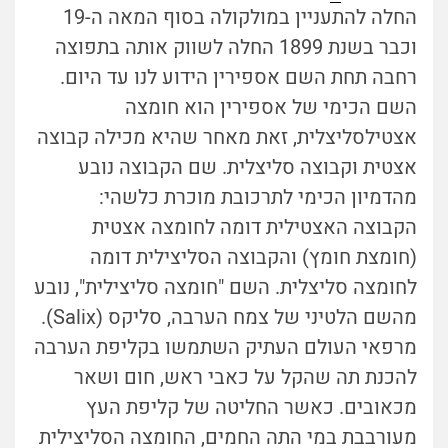
החלה להתעניין במולקולה בסוף המאה ה-19
וכבר בשנת 1899 החלה לשווק אותה בתפוצה
רחבה תחת השם אספירין הידוע לנו עד היום.
השם הכימי של אספירין הוא חומצה
אצטילסליצלית, זאת מאחר שהיא מכילה קבוצה
אצטית וקבוצה סליצלית. שם הקבוצה נובע
מהדמיון הכימי לתרכובת מוכרת כלשהי:
הקבוצה האצטילית דומה לחומצה אצטית
(חומצת חומץ) והקבוצה הסליצילית דומה
לחומצה סליצלית.
השם "חומצה סליצילית", נובע
מהשם הלטיני של צמח הערבה, סליקס (Salix).
מרפאי העולם העתיק השתמשו בקליפת הערבה
להכנת תה שהקל על כאבי ראש, חום ושאר
מכאובים.
כאשר החליטה של קליפת העץ
מעורבבת במי התה החמים, החומצה הסליצילית