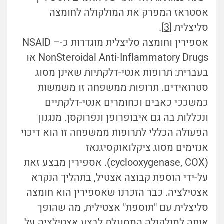
אסטראז המפרק את המולקולה לחומצה
סליצלית [
3
].
אספירין וחומצה סליצלית מוגדרות כ-NSAID –
NonSteroidal Anti-Inflammatory Drugs או
בעברית: תרופות אנטי-דלקתיות שאינן מסוג
סטרואידים. תרופות ממשפחה זו משמשות
כמשככי כאבים וכחומרים אנטי-דלקתיים
ונכללות בה גם איבופרופן ונפרוקסן.
מנגנון
הפעולה הכללי לתרופות ממשפחה זו הוא דיכוי
אנזימים מסוג ציקלואוקסיגנאז
(cyclooxygenase, COX). אספירין מבצע זאת
על-ידי הוספת קבוצה אצטיל, בתהליך הנקרא
אצטילציה. כבר הזכרנו שאספירין הוא חומצה
סליצלית עם "תוספת" אצטילית, מה שהופך
אותה למולקולה המסוגלת לבצע אצטילציה על