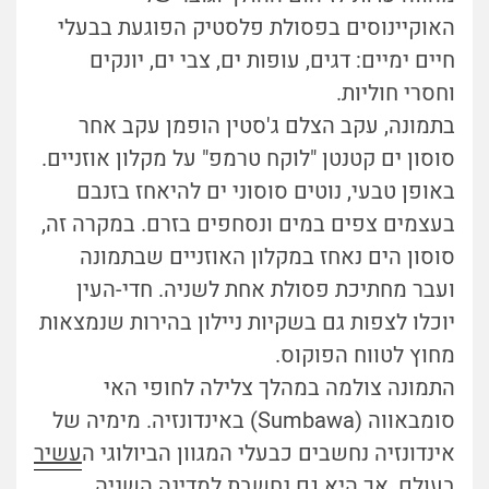
האוקיינוסים בפסולת פלסטיק הפוגעת בבעלי
חיים ימיים: דגים, עופות ים, צבי ים, יונקים
וחסרי חוליות.
בתמונה, עקב הצלם ג'סטין הופמן עקב אחר
סוסון ים קטנטן "לוקח טרמפ" על מקלון אוזניים.
באופן טבעי, נוטים סוסוני ים להיאחז בזנבם
בעצמים צפים במים ונסחפים בזרם. במקרה זה,
סוסון הים נאחז במקלון האוזניים שבתמונה
ועבר מחתיכת פסולת אחת לשניה. חדי-העין
יוכלו לצפות גם בשקיות ניילון בהירות שנמצאות
מחוץ לטווח הפוקוס.
התמונה צולמה במהלך צלילה לחופי האי
סומבאווה (Sumbawa) באינדונזיה. מימיה של
אינדונזיה נחשבים כבעלי המגוון הביולוגי ה
עשיר
בעולם
, אך היא גם נחשבת למדינה ה
שניה