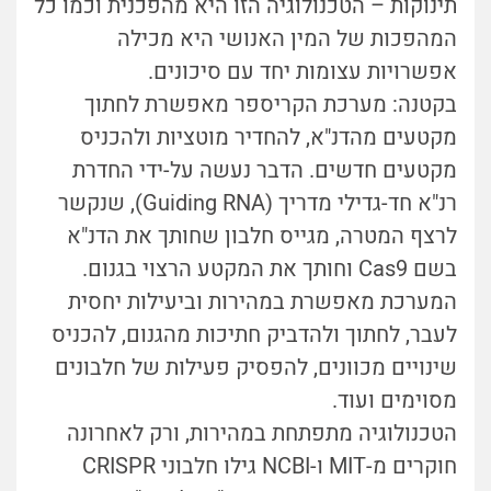
תינוקות – הטכנולוגיה הזו היא מהפכנית וכמו כל
המהפכות של המין האנושי היא מכילה
אפשרויות עצומות יחד עם סיכונים.
בקטנה: מערכת הקריספר מאפשרת לחתוך
מקטעים מהדנ"א, להחדיר מוטציות ולהכניס
מקטעים חדשים. הדבר נעשה על-ידי החדרת
רנ"א חד-גדילי מדריך (Guiding RNA), שנקשר
לרצף המטרה, מגייס חלבון שחותך את הדנ"א
בשם Cas9 וחותך את המקטע הרצוי בגנום.
המערכת מאפשרת במהירות וביעילות יחסית
לעבר, לחתוך ולהדביק חתיכות מהגנום, להכניס
שינויים מכוונים, להפסיק פעילות של חלבונים
מסוימים ועוד.
הטכנולוגיה מתפתחת במהירות, ורק לאחרונה
חוקרים מ-MIT ו-NCBI גילו חלבוני CRISPR