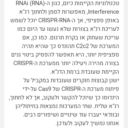
טכנולוגיות הקיימות כיום, כגון ה-(RNAi (RNA
Interference, מאפשרות לסמן ולחתוך רנ"א
באופן ספציפי, אך ה-CRISPR-RNA יוכל לשמש
לעריכת רנ"א בצורות שלא נעשו עד היום כמו
עריכת שעתוק או בקרת תרגום. כמו כן, אם
המערכת של C2c2 תהונדס כך שהיא תהיה
ספציפית יותר, היא תאפשר להפסיק ביטוי גנים
בצורה מהירה ויעילה יותר ממערכת ה-CRISPR
הקיימת שעובדת ברמת הדנ"א.
ישנן קבוצות חוקרים שעובדות במקביל על
פיתוח מערכת ה-CRISPR של Cas9 על-ידי
הינדוסו כך שיוכל להקשר ולעקוב, אך לא לחתוך,
רנ"א שליח. שתי המערכות נמצאות בחיתוליהן
ובוודאי יעברו עוד שינויים ושיפורים רבים.
אנחנו נמשיך לעקוב ולעדכן.