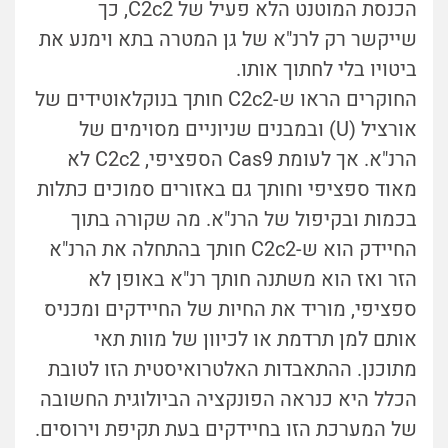
הכנסת המוטנט הלא פעיל של C2c2, כך
שייקשר רק לרנ"א של גן המטרה בתא וימנע את
ביטויו בלי לחתוך אותו.
החוקרים הראו ש-C2c2 חותך בנוקלאוטידים של
אורציל (U) ובמבנים שניוניים מסוימים של
הרנ"א. אך לעומת Cas9 הספציפי, C2c2 לא
מאוד ספציפי וחותך גם באזורים סמוכים כתלות
בכמות ובקיפול של הרנ"א. מה שקורה בתוך
החיידק הוא ש-C2c2 חותך בהתחלה את הרנ"א
הזר ואז הוא משתנה חותך רנ"א באופן לא
ספציפי, מוריד את החיות של החיידקים ומכניס
אותם למן תרדמת או לכיוון של מוות תאי
מתוכנן. ההתאבדות האלטרואיסטית הזו לטובת
הכלל היא כנראה הפונקציה הביולוגית החשובה
של המערכת הזו בחיידקים בעת תקיפת וירוסים.