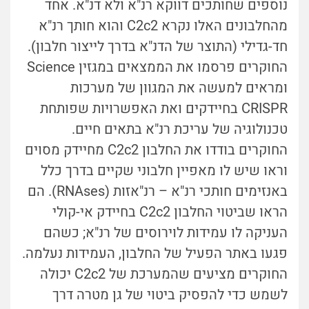
נוספים שחותכים דווקא רנ"א ולא דנ"א. אחד
מהחלבונים האלו נקרא C2c2 והוא חותך רנ"א
חד-גדילי (התוצר של הדנ"א בדרך לייצור חלבון).
החוקרים פרסמו את הממצאים במגזין Science
ומראים למעשה את המגוון של מערכות
CRISPR בחיידקים ואת האפשרויות שפותחת
טכנולוגיה של עריכת רנ"א בתאים חיים.
החוקרים בודדו את החלבון C2c2 מחיידק מסוים
וראו שיש לו מאפיין חלבוני שקיים בדרך כלל
באנזימים חותכי רנ"א – רנ"אזות (RNAses). הם
הראו שביטוי החלבון C2c2 בחיידק אי-קולי
העניקה לו עמידות לוירוסים של רנ"א; כשהם
פגעו באתר הפעיל של החלבון, העמידות נעלמה.
החוקרים מציעים שהמערכת של C2c2 יכולה
לשמש כדי להפסיק ביטוי של גן מטרה דרך