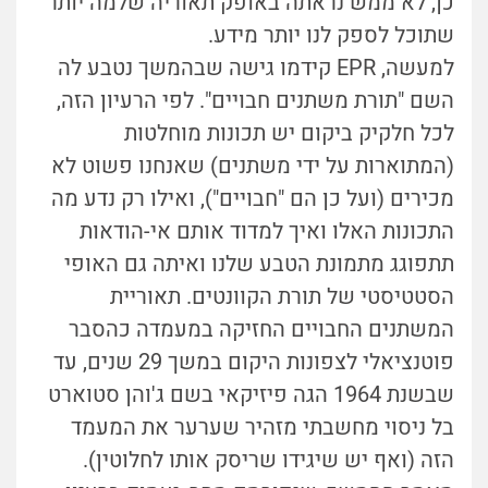
כן, לא ממש נראתה באופק תאוריה שלמה יותר
שתוכל לספק לנו יותר מידע.
למעשה, EPR קידמו גישה שבהמשך נטבע לה
השם "תורת משתנים חבויים". לפי הרעיון הזה,
לכל חלקיק ביקום יש תכונות מוחלטות
(המתוארות על ידי משתנים) שאנחנו פשוט לא
מכירים (ועל כן הם "חבויים"), ואילו רק נדע מה
התכונות האלו ואיך למדוד אותם אי-הודאות
תתפוגג מתמונת הטבע שלנו ואיתה גם האופי
הסטטיסטי של תורת הקוונטים.
תאוריית
המשתנים החבויים החזיקה במעמדה כהסבר
פוטנציאלי לצפונות היקום במשך 29 שנים, עד
שבשנת 1964 הגה פיזיקאי בשם ג'והן סטוארט
בל ניסוי מחשבתי מזהיר שערער את המעמד
הזה (ואף יש שיגידו שריסק אותו לחלוטין).