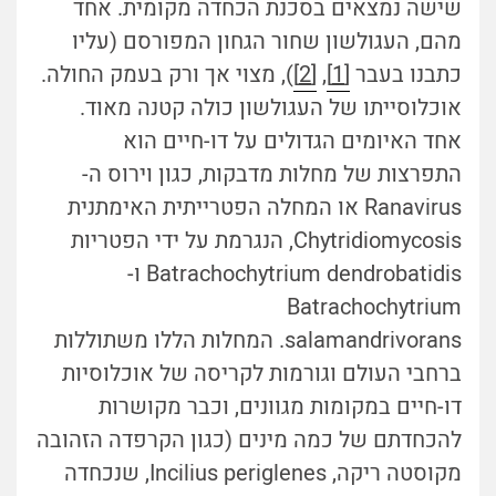
שישה נמצאים בסכנת הכחדה מקומית. אחד
מהם, העגולשון שחור הגחון המפורסם (עליו
כתבנו בעבר
[1]
,
[2]
), מצוי אך ורק בעמק החולה.
אוכלוסייתו של העגולשון כולה קטנה מאוד.
אחד האיומים הגדולים על דו-חיים הוא
התפרצות של מחלות מדבקות, כגון וירוס ה-
Ranavirus או המחלה הפטרייתית האימתנית
Chytridiomycosis, הנגרמת על ידי הפטריות
Batrachochytrium dendrobatidis ו-
Batrachochytrium
salamandrivorans. המחלות הללו משתוללות
ברחבי העולם וגורמות לקריסה של אוכלוסיות
דו-חיים במקומות מגוונים, וכבר מקושרות
להכחדתם של כמה מינים (כגון הקרפדה הזהובה
מקוסטה ריקה, Incilius periglenes, שנכחדה