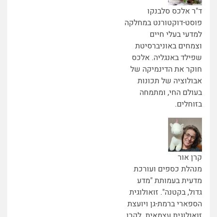
ד"ר אלכס סלבנקו
פוסט-דוקטורנט במחלקה
למדעי בעלי חיים
וצמחים באוניברסיטת
שפילד באנגליה. אלכס
חוקר את הדינמיקה של
אבולוציה של תכונות
בעולם החי, ומתמחה
בזוחלים.
קרן אור
מנהלת כספים ועורכת
מדעית בעמותת "מדע
גדול, בקטנה". זואולוגית
הספארי ברמת-גן ויועצת
זואולוגית עצמאית. לקרן