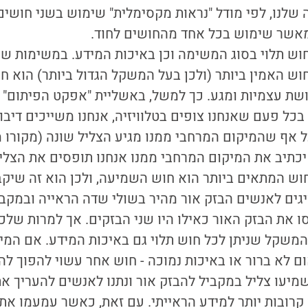
שלנו, לפי מודל "נראות מקסימלית" שימוש בשני חושים 
מאשר שימוש בכל אחד מהחושים לחוד.
וש תלוי בסוג המשימה וכן באיכות המידע. במשימות 
ש האמין ביותר (ולכן בעל המשקל הגדול ביותר) הוא חו
חשת בכל פעם שאנחנו צופים בטלוויזיה, אנחנו משייכים די
ל אף שהמיקום המרחבי ממנו מגיע הצליל שונה (מקורו 
יכתיב את המיקום המרחבי ממנו אנחנו תופסים את הצלי
חוש המתאים ביותר הוא חוש השמיעה, ולכן הוא זה שי
יגים לאנשים הבזק אור מהיר בשולי שדה הראייה ובמקב
 את הבזק האור כאילו היו שני הבזקים. אך למרות של
 המשקל שניתן לכל חוש תלוי גם באיכות המידע. אם המ
 לא ברור או באיכות נמוכה - חוש אחר עשוי להפוך להיו
השמיעו צליל במקביל להבזק אור ונתנו לאנשים להעריך א
 קרובות יותר למידע הראייתי. עם זאת, כאשר עמעמו את