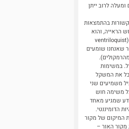
ומעלה לרוב ייתן
שקשורות בהתמצאות
ש הראייה, והוא
גובר על שמיעה, תחושת עצמיות ומגע. כך למשל, באשליית "אפקט הפיתום" (ventriloquist
בור שאנחנו שומעים
מהרמקולים).
ל. במשימות
קבל את המשקל
יל משמיעים שני
כל משימה חוש
ידע שמגיע מאחד
ת הדומיננטי.
ת המיקום של מקור
 מקור האור –