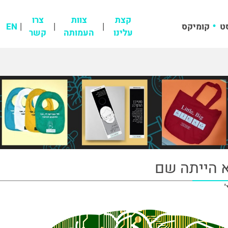
קצת
צוות
צרו
ט
קומיקס
EN
עלינו
העמותה
קשר
 הייתה שם