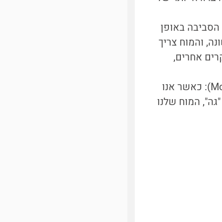
הסביבה באופן
ה, והמוח צריך
קרים אחרים,
דוגמה לכך נוכל לראות באשליה חושית בשם "אפקט מק'גורק" (McGurk effect): כאשר אנו
גה", המוח שלנו