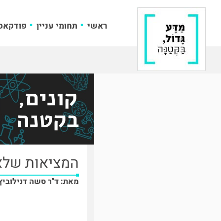
ראשי
תחומי עניין
פודקאס
המציאות שלא
מאת: ד"ר סשה דנילוביץ'