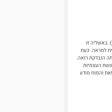
אשליה נוספת ומוזרה במיוחד היא "אשליית יד הגומי" (rubber hand illusion): באשליה זו
ית למראה. כעת
ותה הנבדקת רואה.
ושת העצמיות
רת זאת והמוח מודע