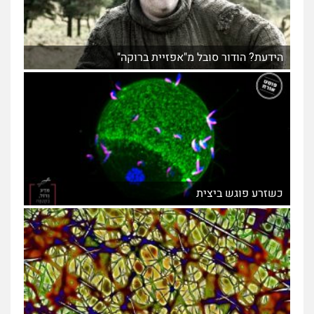
הידעת? הודור סובל מ"אפזיית ברוקה"
כשזרע פוגש ביצית