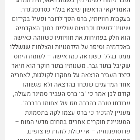
ועבר ניתוח לשינוי מין בשנות ה-90, היה המדען
האמריקאי הראשון שיצא בגלוי כטרנסג'נדר.
בעקבות חוויותיו, ברס הפך לדובר ופעיל בקידום
שיוויון לנשים וקבוצות שוליים בתוך האקדמיה.
הוא חלק בפתיחות את חוויותיו כשזוהה כאישה
באקדמיה וסיפר על הזדמנויות והצלחות שנשללו
ממנו בגלל כשנראה כמו אישה – לעומת היחס
שקיבל בתור גבר. משנותיו בתור חוקר הוא תיאר
כיצד העביר הרצאה על מחקרו לקולגות, לאחריה
אחד המדענים שנכחו בהרצאה ולא פגשוהו
קודם לכן אמר כי "בן ברס העביר סמינר מעולה,
עבודתו טובה בהרבה מזו של אחותו ברברה".
מעניין להזכיר כי ברס עצמו לקה בתסמונת
המעניינת חוקרים אחרים בתחום מדעי המוח –
פרוסופגנוזיה – אי יכולת לזהות פרצופים,