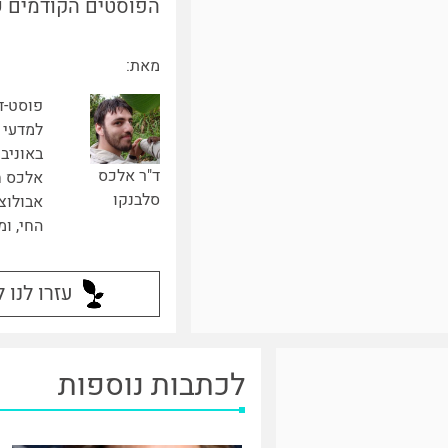
הפוסטים הקודמים ש
מאת:
פוסט-ד
למדעי 
באוניב
ד"ר אלכס
אלכס ח
סלבנקו
אבולוצ
החי, ו
עזרו לנו 
לכתבות נוספות