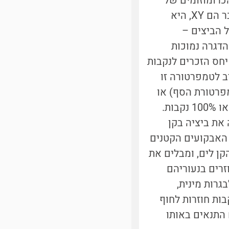
ש כרומוזום Y או כרומוזום X. במידה והכרומוזומים של
הביצית המופרית הם XX, היא תתפתח לנקבה. במידה והכרומוזומים של העובר הם XY, היא
ל הביצים –
דגרה נמוכות
חס הזכרים לנקבות
ות יחדיו בקן על-ידי נקבה אחת) הוא 50-50. מסביב לטמפרטורה זו
פרטורת הסף) או
 את ביציה בקן
 האבקועים הקטנים
קן לים, ומבלים את
זרים בנעוריהם
גרות מינית,
בות חוזרות לחוף
 התנאים באותו