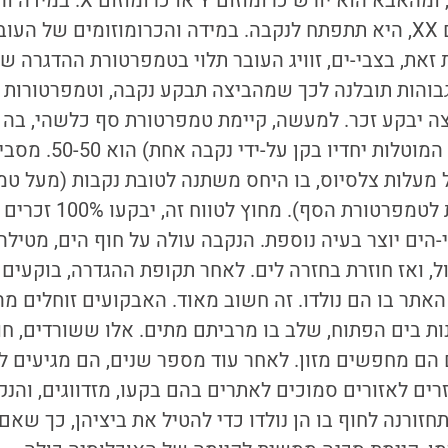
כרומוזום X מהאמא, ומהאבא הוא יור
זאת, בצבי-ים, זוויג העובר תלוי בטמפרטורת ההדגרה ש
בוהות תובלנה לכך שמהביצה תבקע נקבה, וטמפרטורות ה
ה יבקע זכר. למעשה, קיימת טמפרטורת סף כלשהי, בה י
בתטולה (כל הביצים המוטל
 מעלות צלסיוס, בו היחס משתנה לטובת נקבות (מעל טמ
ת הסף). מחוץ לטווח זה, יבקעו 100% זכרים או 100% נקבות.
-הים יוצר בעיה נוספת. הנקבה עולה על חוף הים, מטילה
ל, ואז חוזרת בחזרה לים. לאחר תקופת ההגדרה, בוקעים
אתר בו הם נולדו. זה חשוב מאוד. האבקועים זוחלים מה
ת בים הפתוח, שלב בו מרביתם מתים. אלו ששורדים, חו
 הם מחפשים מזון. לאחר עוד מספר שנים, הם מגיעים לב
רים לאזורים סמוכים לאתרים בהם בקעו, מזדווגים, והנק
חזורנה לחוף בו הן נולדו כדי להטיל את ביציהן, כך שאם