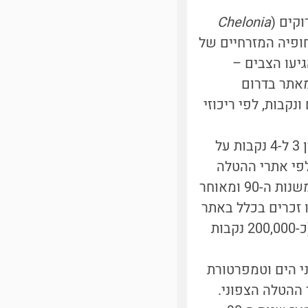
Chelonia
חופיה המזרחיים של
ו אוכלוסיה הגיעו הצבים –
מאתר בדרום
נקבות, לפי ריכוזי
החוקרים מצאו כי יחס הזוויגים של כל הצבים מוטה בחוזקה לטובת נקבות, בין 3 ל-4 נקבות על
לפי אתרי ההטלה
בהם הצבים נולדו – מבין הצבים הצעירים יותר מהאתר הצפוני, שנולדו החל משנות ה-90 ומאוחר
, מאז שנות ה-90 כמעט ולא נולדו זכרים בכלל באתר
ההטלה הצפוני, שהוא בין אתרי ההטלה החשובים ביותר בעולם עבור מין זה (כ-200,000 נקבות
י הים וטמפרטורת
ההטלה הצפוני.