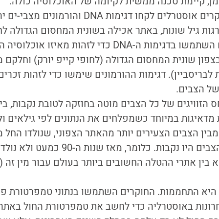
ן, קיימת סכנה ממשית לקיומה של האוכלוסיה כולה.
 לקחו דגימות DNA והורמונים מצבי-ים ירוקים (
רגות גיל שונות, באתר אכילה בשונית המחסום הגדולה ל
אוסטרליה. החוקרים השתמשו בדגימות ה-DNA כדי לזהות מאיז
ון שונית המחסום הגדולה (לחופי קייפ יורק) וחלקם 
לבריסביין). דגימות ההורמונים שימשו כדי לזהות זכרים ו
ל הצבים.
 מדאיגות במיוחד כשמפלחים את הנתונים לפי גילאים ו
יותר, מעל ל-99% מהצבים היו נקבות. כלומר
היא התחממות. החוקרים השתמשו בנתוני טמפרטורת פנ
רונות באוסטרליה כדי לחשב את טמפרטורת החול באתר 