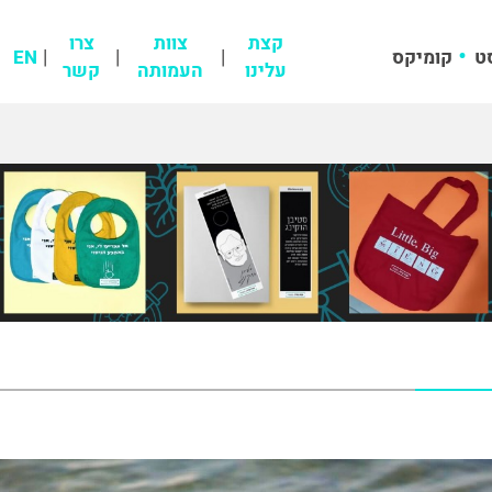
קצת
צוות
צרו
ט
קומיקס
EN
עלינו
העמותה
קשר