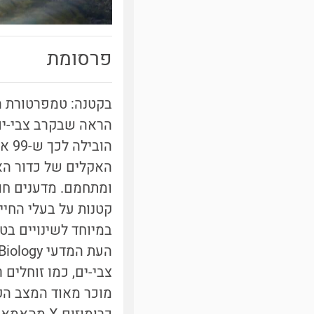
פרסומת
בקטנה: טמפרטורת הה
הראה שבקרב צבי-ים
הובילה לכך ש-99 אחוזים מהאבקועים שבקעו מאז שנות ה-90 הם נקבות.
האקלים של כדור הא
ומתחמם. מדענים חו
קטנות על בעלי החיי
במיוחד לשינויים ב
העת המדעי Current Biology שחושף בדיוק עד כמה הפגיעה קשה.
צבי-ים, כמו זוחלים 
מוכר מאוד המצב הקיי