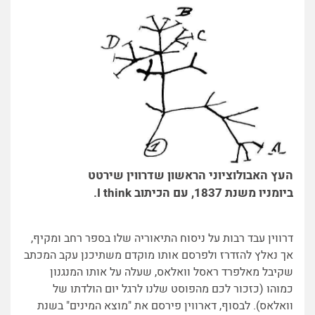
העץ האבולוציוני הראשון שדרווין שירטט
ביומניו משנת 1837, עם הכיתוב I think.
דרווין עבד רבות על ניסוח התיאוריה שלו בספר רחב ומקיף,
אך נאלץ להזדרז ולפרסם אותו מוקדם משתיכנן עקב המכתב
שקיבל מאלפרד ראסל וואלאס, שעלה על אותו המנגנון
כמוהו (כזכור לכם מהפוסט שלנו לרגל יום הולדתו של
וואלאס). לבסוף, דארווין פירסם את "מוצא המינים" בשנת