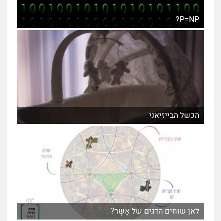
P=NP?
הכשל הבייזיאני
לאן שוחים הדגים של אֶשֶׁר?