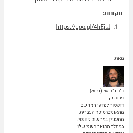
מקורות:
https://goo.gl/4hEjtJ
מאת:
ד"ר ד”ר שי (דשא)
ויבורסקי
דוקטור למדעי המחשב
מהאוניברסיטה העברית.
מתעניין במחשוב קוונטי.
במהלך התואר השני שלו,