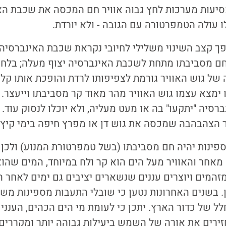
סיעות מערכות לחץ גבוה אוויר חם המכסה את שכבת הא
ו עולה הטמפרטורה עם הגובה - ולא יורדת.
ך קצב השינוי משלילי לחיובי נקראת שכבת האינברסיה 
חם מסביבתו מתחת לשכבת האינברסיה יצוף מעלה; בלחץ
ל גוש האוויר גורמת לצפיפותו לרדת והופכת אותו קל 
ימצא עצמו גוש האוויר מהר מאוד קר מסביבתו וייעצר. כ
סיה "יתקעו" בה או מעט מעליה, ולא יוכלו לנסוק עוד. ז
הצהבהבה שמכסה את גוש דן או מפרץ חיפה בימי קיץ חמים
פינות יהיה חם מסביבתו (בשל טמפרטורת המנוע) ולכן 
מאחר והאוויר מעל הים הוא קר ולח במיוחד, המים שהו
המים ויוצרים עננים שנשארים יציבים גם ימים לאחר הי
ין. בשנים האחרונות נטען כי שובלי התעבות מספינות מש
ל של כדור הארץ. יתכן כי לעומת מי הים הכהים, הענני
זירים את אורה של השמש ביעילות גבוהה יותר ומקררים