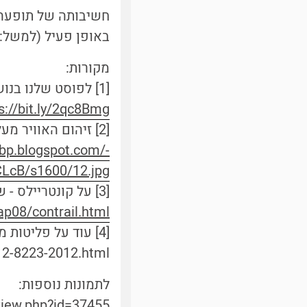
חשיבותה של תופעה 
באופן פעיל (למשל: [3,4])
מקורות:
[1] לפוסט שלנו בנושא שובלי התעבות
s://bit.ly/2qc8Bmg
[2]
זיהום האוויר מע
.bp.blogspot.com/-
LcB/s1600/12.jpg
[3] על קונטריילס - שובלי התעבות של מטוסים
p08/contrail.html
[4] עוד על פליטות מזהמים מספינות
12-8223-2012.html
לתמונות נוספות:
view.php?id=37455