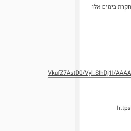
חקרת בימים אלו
VkufZ7AstD0/Vyl_SIhDj1I/AAA
http