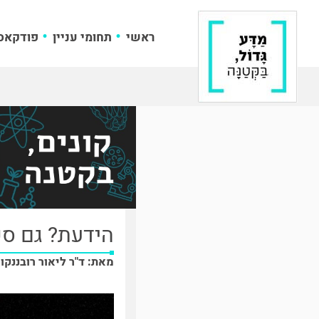
ראשי
תחומי עניין
פודקאס
הידעת? גם ספ
מאת: ד"ר ליאור רובננקו