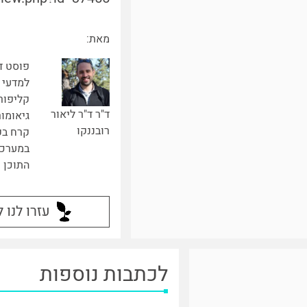
מאת:
פוסט ד
למדעי 
קליפורנ
ד"ר ד"ר ליאור
גיאומור
רובננקו
קרח בק
במערכת
התוכן 
עזרו לנו 
לכתבות נוספות