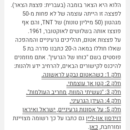
הלוא היא הצאר בומבה (בעברית: פצצת הצאר).
לפצצה זו הייתה עוצמה של לא פחות מ-50
מגהטון (50 מיליון טונות) של TNT, והם אף
פוצצו אותה בשלושים לאוקטובר, 1961.
על פצצות אטום, תהליכים גרעיניים והמהפכה
שאלו חוללו במאה ה-20 כתבנו סדרה בת 5
פוסטים בשם "כוחו של הגרעין". אתם מוזמנים
להיכנס לקישורים הבאים, להרחיב ידע ולהנות:
חלק 1: כשהאטום נבקע לראשונה.
חלק 2: קטן אך עוצמתי.
חלק 3: "נעשיתי המוות, מחריב העולמות".
חלק 4: העידן הגרעיני.
חלק 5: על אסונות גרעיניים, ישראל ואיראן
דוידסון און-ליין
גם כתבו על כך רשומה מצויינת
ומורחבת,
כאן
.