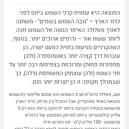
התוצאה היא שזווית קרני השמש ביחס לפני
כדור הארץ – "גובה השמש בשמים" - משתנה
לאורך מסלולו: האיזור הנוטה אל השמש זוכה
ליותר שעות אור – והימים ארוכים יותר. בנוסף,
כשהקרניים מגיעות בזווית כמעט ישרה, הן
עוברות דרך קצרה יותר באטמוספרה (ולכן
מתפזרות פחות) ומרוכזות בצפיפות רבה יותר על
פני השטח (ולכן עוצמתן המשות
פת גדלה), כך
שבמהלך תקופה זו הן יוצרות יותר חום.
אגב, מסלול כדוה"א סביב השמש הוא אמנם אליפטי (והשמש
נמצאת באחד ממוקדיו), אבל ההבדל בין מרחק כדור הארץ
מהשמש בנקודה הקרובה ביותר לרחוקה ביותר הוא רק 5
מליון קילומטרים. ביחס למרחק הממוצע של כדוה"א
מהשמש - 150 מליון ק"מ - זהו הפרש זניח.
בחצי הכדור הצפוני, השמש מגיעה לשיא גובהה ב-21 ביוני,