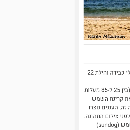
בתמונה: גן חיות אטמוספרי! פסי התעבות של מטוסים שהפכו לענני צירוס, גלי כבידה והילת 22
ענני צירוס (ענני נוצה) מופיעים בשכבות הגבוהות והקרות של האטמוספירה (בין 25 ל-85 מעלות
את קרינת השמש
זה, העננים נוצרו
ני צילום התמונה.
פיזור אור השמש על ידי חלקיקי הקרח שמרכיבים את הענן יצרו הילת כלב-שמש (sundog)