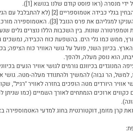
ידי מנסרה (ראו פוסט קודם שלנו בנושא [1]).
בתמונה זו ניתן גם להבחין בגלי כבידה אטמוספריים [2
שהתגלו לאחרונה, והעניקו למגליהם את פרס הנובל [
 וטמפרטורה שונות. בין השכבות הללו נוצרים גלים שנ
ץ, ממש כמו גלי הים. בהשפעת כוח הכבידה, נמשכים גו
ארץ. בכיוון השני, פועל על גושי האוויר כוח הציפה; בכ
תו, הוא נוסק מעלה, ולהפך.
פה המנוגדים בכיוונם גורמים לגושי אוויר הנעים בכיווני
למשל, הר גבוה) להמשיך ולהתנודד מעלה-מטה. גושי או
י אוויר היורדים מטה הופכים בחזרה לאוויר "רגיל", שקו
ם כקווים ארוכים הנמתחים לאורך השמיים (כמו שניתן ל
נה).
את קרן מזומן, דוקטורנטית בחוג למדעי האטמוספירה בא
ת: