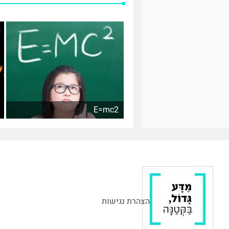
E=mc2
הצהרת נגישות