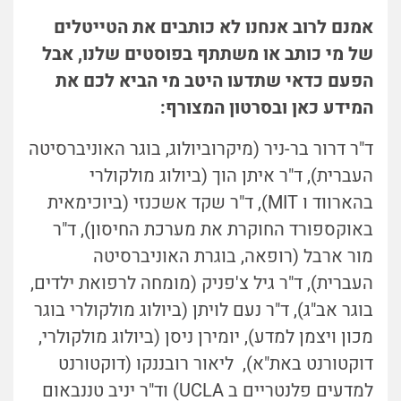
אמנם
לרוב אנחנו לא כותבים את הטייטלים
של מי כותב או משתתף בפוסטים שלנו, אבל
הפעם כדאי שתדעו היטב מי הביא לכם את
המידע כאן ובסרטון המצורף:
ד"ר דרור בר-ניר (מיקרוביולוג, בוגר האוניברסיטה
העברית), ד"ר איתן הוך (ביולוג מולקולרי
בהארווד ו MIT), ד"ר שקד אשכנזי (ביוכימאית
באוקספורד החוקרת את מערכת החיסון), ד"ר
מור ארבל (רופאה, בוגרת האוניברסיטה
העברית), ד"ר גיל צ'פניק (מומחה לרפואת ילדים,
בוגר אב"ג), ד"ר נעם לויתן (ביולוג מולקולרי בוגר
מכון ויצמן למדע), יומירן ניסן (ביולוג מולקולרי,
דוקטורנט באת"א), ליאור רובננקו (דוקטורנט
למדעים פלנטריים ב UCLA) וד"ר יניב טננבאום