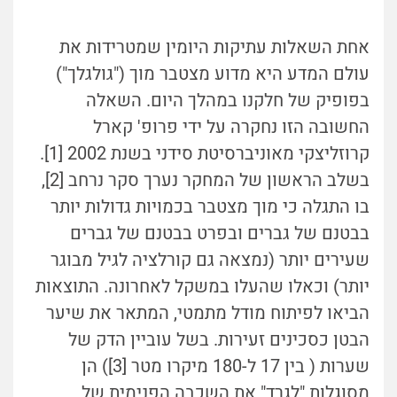
אחת השאלות עתיקות היומין שמטרידות את
עולם המדע היא מדוע מצטבר מוך ("גולגלך")
בפופיק של חלקנו במהלך היום. השאלה
החשובה הזו נחקרה על ידי פרופ' קארל
קרוזליצקי מאוניברסיטת סידני בשנת 2002 [1].
בשלב הראשון של המחקר נערך סקר נרחב [2],
בו התגלה כי מוך מצטבר בכמויות גדולות יותר
בבטנם של גברים ובפרט בבטנם של גברים
שעירים יותר (נמצאה גם קורלציה לגיל מבוגר
יותר) וכאלו שהעלו במשקל לאחרונה. התוצאות
הביאו לפיתוח מודל מתמטי, המתאר את שיער
הבטן כסכינים זעירות. בשל עוביין הדק של
שערות ( בין 17 ל-180 מיקרו מטר [3]) הן
מסוגלות "לגרד" את השכבה הפנימית של