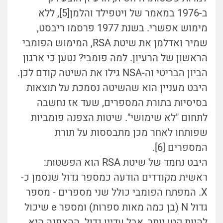
ב-1976 במאמר של ויטפילד והלמן[5], ללא
מימוש אפשרי. בשנת 1977 פרסמו ריבסט,
שמיר ואדלמן את שיטת RSA, המימוש הפומבי
הראשון של הרעיון. למה פומבי? נטען כי ארגון
הביון הבריטי וה-NSA גילו את השיטה קודם לכן.
היבט מעניין הוא שהשיטה נסמכת על תוצאות
בסיסיות בתורת המספרים, שעד אז נחשבה
לתחום "לא שימושי". שיטות הצפנה פומביות
שפותחו לאחר מכן מתבססות על תורת
המספרים [6].
היבט נחמד של שיטת RSA הוא הפשטות:
ראשית מקודדים הודעה כמספר גדול שנסמן כ-
X. המפתח הפומבי כולל שני מספרים - מספר
גדול N (בן כמה מאות ספרות) ומספר e שיכול
להיות קטן יותר, אבל עדיין גדול. ההצפנה היא