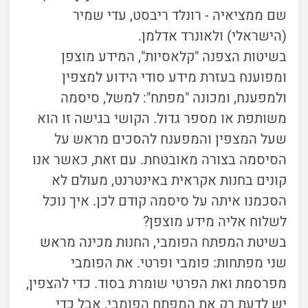
שם ממציאיה - רונלד ריבסט, עדי שמיר
(הישראלי) ולאונרד אדלמן.
בשיטות הצפנה "קלאסיות", המידע מוצפן
ומפוענח בעזרת מידע סודי הידוע למצפין
ולמפענח, ומכונה "מפתח": למשל, סיסמה
משותפת או מספר גדול. הקושי בגישה זו הוא
שעל המצפין והמפענח להסכים מראש על
הסיסמה בצורה מאובטחת. עם זאת, כאשר אנו
קונים בחנות אקראית באינטרנט, מעולם לא
הסכמנו איתה על סיסמה קודם לכן. איך נוכל
לשלוח אליה מידע מוצפן?
בשיטת המפתח הפומבי, החנות מכינה מראש
שני מפתחות: פומבי ופרטי. את הפומבי
מפרסמת ואת הפרטי שומרת בסוד. כדי להצפין,
יש לדעת רק את המפתח הפומבי, אבל כדי