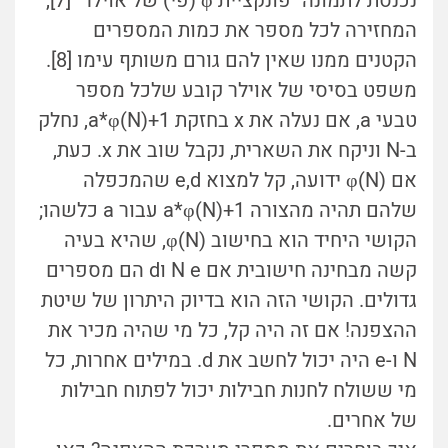
נכנסת לתמונה "פונקציית φ (פי) של אוילר" [7],
המחזירה לכל מספר את כמות המספרים
הקטנים ממנו שאין להם גורם משותף עימו [8].
משפט בסיסי של אוילר קובע שלכל מספר
טבעי a, אם נעלה את x בחזקת a*φ(N)+1, נחלק
ב-N וניקח את השארית, נקבל שוב את x. כעת,
אם φ(N) ידועה, קל למצוא e,d שהמכפלה
שלהם תהיה מהצורה a*φ(N)+1 עבור a כלשהו;
הקושי היחיד הוא בחישוב φ(N), שהיא בעיה
קשה מבחינה חישובית אם N e וd הם מספרים
גדולים. הקושי הזה הוא בדיוק היתרון של שיטת
ההצפנה! אם זה היה קל, כל מי שהיה מכיר את
N ו-e היה יכול לחשב את d. במילים אחרות, כל
מי ששולח לחנות חבילות יכול לפתוח חבילות
של אחרים.