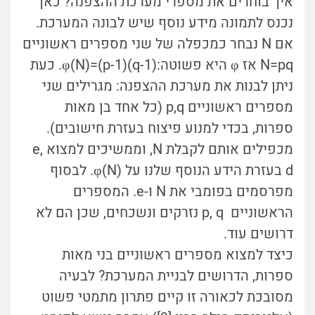
איך בוחרים את מספרי מערכת ההצפנה? כאן
נכנס לתמונה מידע נוסף שיש לבונה המערכת.
אם N נבחר כמכפלה של שני מספרים ראשוניים
N=pq אז φ היא פשוטה:(φ(N)=(p-1)(q-1. כעת
ניתן לבנות את מערכת ההצפנה: מגרילים שני
מספרים ראשוניים p,q (כל אחד בן מאות
ספרות, בכדי למנוע פיצוח בעזרת חישובים).
מכפילים אותם לקבלת N, וממשיכים למצוא e,
d בעזרת הידע הנוסף שלנו על φ(N). לבסוף
מפרסמים בפומבי את N ו-e. המספרים
הראשוניים p, q נזרקים ונשכחים, שכן הם לא
דרושים עוד.
כיצד למצוא מספרים ראשוניים בני מאות
ספרות, הדרושים לבניית המערכת? לבעיה
מסובכת לכאורה זו קיים פתרון מתמטי פשוט