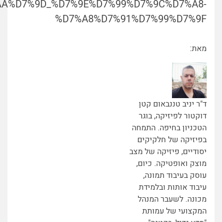
D7%AA%D7%9D_%D7%9E%D7%99%D7%9C%D7%A8-
%D7%A8%D7%91%D7%99%D7%9F
מאת:
ד"ר יניב טננבאום קטן
דוקטור לפיזיקה, בוגר
הטכניון בחיפה. התמחה
בפיזיקה של חלקיקים
יסודיים, פיזיקה של מצב
מוצק ואופטיקה. כיום,
עוסק בעיבוד תמונה,
עיבוד אותות ובלמידת
מכונה. לשעבר המנהל
המקצועי של עמותת