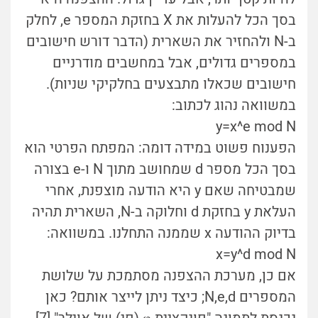
בסך הכל להעלות את X בחזקת המספר e, לחלק
ב-N ולהחזיר את השארית (הדבר דורש חישובים
במספרים גדולים, אבל במחשבים מודרניים
חישובים שכאלו מתבצעים בחלקיקי שניות).
במשוואה נהוג לכתוב:
y=x^e mod N
הפענוח פשוט במידה דומה: המפתח הפרטי הוא
בסך הכל מספר d שמחושב מתוך N ו-e בצורה
שמבטיחה שאם y היא הודעה מוצפנת, אחרי
העלאת y בחזקת d וחלוקה ב-N, השארית תהיה
בדיוק ההודעה x שממנה התחלנו. במשוואה:
x=y^d mod N
אם כן, מערכת ההצפנה מסתמכת על שלושת
המספרים N,e,d; כיצד ניתן לייצר אותם? כאן