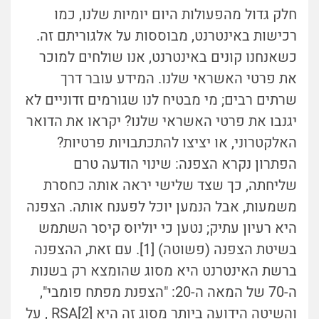
חלק גדול מהפעולות היום יומיות שלנו, כמו
רכישות באינטרנט, מבוססות על אלגוריתם זה.
כשאנחנו קונים באינטרנט, אנו שולחים למוכר
את פרטי האשראי שלנו. המידע עובר דרך
שרתים רבים; מי מבטיח לנו שגורמים זדוניים לא
יגנבו את פרטי האשראי שלנו? יקראו את הדואר
האלקטרוני, או יציצו להתכתבויות פרטיות?
הפתרון נקרא הצפנה: שינוי הודעה טרם
שליחתה, כך שצד שלישי יראה אותה כחסרת
משמעות, אבל הנמען יוכל לפענח אותה. הצפנה
היא רעיון עתיק; נטען כי יוליוס קיסר השתמש
בשיטת הצפנה (פשוטה) [1]. עם זאת, ההצפנה
ברשת האינטרנט היא מסוג שהומצא רק בשנות
ה-70 של המאה ה-20: "הצפנת מפתח פומבי",
והשיטה הידועה ביותר מסוג זה היא RSA[2] , על