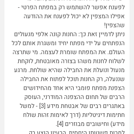
לפענח אפשר להשתמש רק במפתח הפרטי -
אפילו המצפין לא יכול לפענח את ההודעה
שהצפין!
ניתן לדמיין זאת כך: החנות קונה אלפי מנעולים
הנפתחים על ידי מפתח יחיד ומשגרת אותם לכל
העולם. את המפתח שומרת לעצמה. מי שתרצה
לשלוח לחנות משהו בצורה מאובטחת, לוקחת
מנעול ונועלת את החבילה שהיא שולחת. מרגע
שננעלה, רק החנות תוכל לפתוח את החבילה
הצפנת מפתח פומבי היא אחד מהחידושים
הרבים של תחום ההצפנה המודרני, העוסק
באתגרים רבים של אבטחת מידע [3] - למשל
חתימות דיגיטליות (דרך לאימות זהות שולח
מידע) וחישובים מבוזרים [4].
למרות פשטותו היחסית, הרעיון הוצע רק