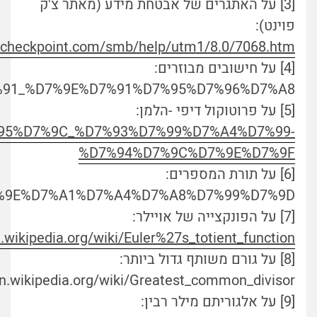
[3] על האתגרים של אבטחת מידע (מאתר צ'ק
פוינט):
.checkpoint.com/smb/help/utm1/8.0/7068.htm
[4] על חישובים מבוזרים:
%D7%91_%D7%9E%D7%91%D7%95%D7%96%D7%A8
[5] על פרוטוקול דיפי -הלמן:
D7%95%D7%9C_%D7%93%D7%99%D7%A4%D7%99-
%D7%94%D7%9C%D7%9E%D7%9F
[6] על תורת המספרים:
%D7%9E%D7%A1%D7%A4%D7%A8%D7%99%D7%9D
[7] על הפונקצייה של אויילר:
n.wikipedia.org/wiki/Euler%27s_totient_function
[8] על גורם משותף גדול ביותר:
en.wikipedia.org/wiki/Greatest_common_divisor
[9] על אלגוריתם מילר רבין: