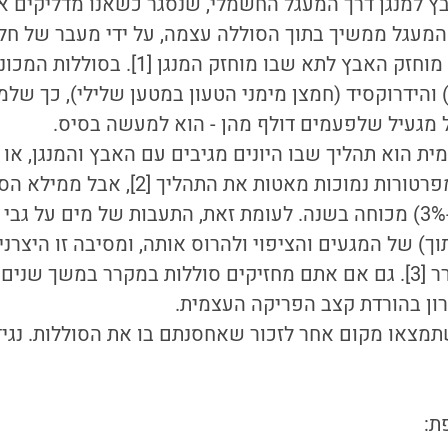
ץ למנגן דרך המעגל החשמלי, שנסגר כשאנו מדליקים א
. המעגל ממשיך בתוך הסוללה עצמה, על ידי מעבר של חל
(יונים) בין התא שבו מוחזק האבץ לתא שבו מוח
י) והידרוקסיד (חמצן מימני הטעון במטען שלילי), כך ש
זל מגעיל שלפעמים דולף מהן - הוא למעשה בסיס.
ת הוא תהליך שבו היונים מגיבים עם האבץ והמנגן, או 
בסוללה. על פניו, טמפרטורות נמוכות מאטות את ה
אחוזים בודדים (1%-3%) מכוחה בשנה. לעומת זאת, התעבות של מים על 
וך) של המגעים והציפוי ולהרוס אותה, ומסיבה זו היצרנ
לאחסן סוללות במקרר [3]. גם אם אתם מחזיקים סוללות במקרר במשך ש
רון בהורדת קצב הפריקה העצמית.
שתמצאו מקום אחר לזכור שאחסנתם בו את הסוללות. נגיד
ת: