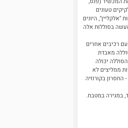
ת המכשיר (פנס,
קיקים טעונים
זק המנגן [1]. בסוללות המכונות "אלקליין", היונים
למעשה בסוללות אלה
עם רכיבים אחרים
תהליך [2], אבל ממילא הסוללה מאבדת
גבי הסוללה יכולה
יות ממליצים לא
נים - החסרון בקורוזיה
, במגירה במטבח.