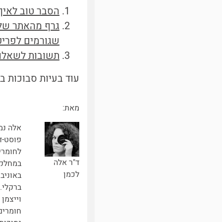
הסבר טוב לאיך
גרף מהאתר של 
שגורמים לפריקה ע
תשובות לשאלות
עוד בעיות סבוכות ב
מאת:
אלה נמ
פוסט-ד
לחומרי
ד"ר אלה
במחלקה
לכמן
באוניבר
ברקלי.
וייצמן
חומרים