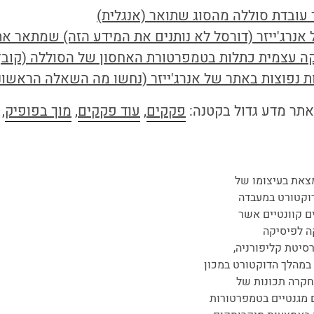
 עובדת סוללה מהסוג שתואר (אנגלית)
אנרג'ייזר (דורסל לא נותנים את המידע הזה) שמתאר א
צמית כתלות בטמפרטורת האחסון של הסוללה (קובץ pdf, עמוד 12
 נפוצות באתר של אנרג'ייזר (נחשו מה השאלה הראשונ
אתר מדע גדול בקטנה:
פקקים
,
עוד פקקים
,
מוך בפופיק
,
צאת בעיצומו של
וקטורט במעבדה
ם קוונטיים אשר
 לפיסיקה
סיטת קליפורניה,
 במהלך הדוקטורט במכון
 חקרה תכונות של
 מגנטיים בטמפרטורות