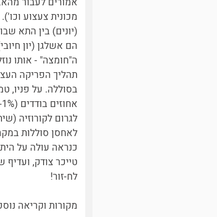
אמורים לעבור מהאב
מכונית צעצוע וכו')
הם אשלגן (יון חיוב
ה"חומצה" - אותו נו
תהליך הפריקה העצמי
לגרום לקורוזיה (שית
כנראה עולה על הית
טייכר צודק, ועדיף 
לח-זור!
מקורות וקריאה נוספ