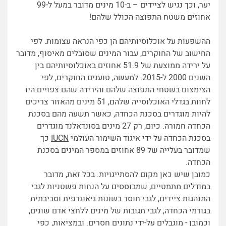
יער, וכך נגיש לציידים – ב-10 מינים מדובר במעל ל-99
אחוזים משטח התפוצה הכולל שלהם!
ההשפעות על אוכלוסיותיהם הן כפי הנראה עצומות. לפי
החישוב של החוקרים, עבור המינים שסובלים מאיסוף, מדובר
על ירידה ממוצעת של 51.9 אחוזים באוכלוסיותיהם בין
השנים 2000 ל-2015. למעשה, טוענים החוקרים, לפי
הצימצום בשטחי התפוצה שלהם והירידה שהם צפויים היו
לחוות בגדלי האוכלוסייה שלהם, 51 מינים מהאזור צריכים
להיות מוגדרים בסכנת הכחדה, כאשר תשעה מהם בסכנת
הכחדה חמורה. כיום, רק 27 מינים בסונדאלנד מוגדרים
בסכנת הכחדה על ידי איגוד השימור העולמי
IUCN
כך
שמדובר בעלייה של 89 אחוזים במספר המינים בסכנת
הכחדה.
כמובן שיש כאן מקום להסתייגויות. בכל זאת, מדובר
במודלים מתמטיים, שמבוססים על הנחות פשטניות לגבי
התנהגות ציידים, לגבי חוסר בשונות גיאוגרפית וסביבתית
בגורמי הכחדה, לגבי תגובות של מינים ללחצי אדם שונים,
וכמובן - מוגבלים על-ידי נתונים חסרים. ובמציאות, כפי