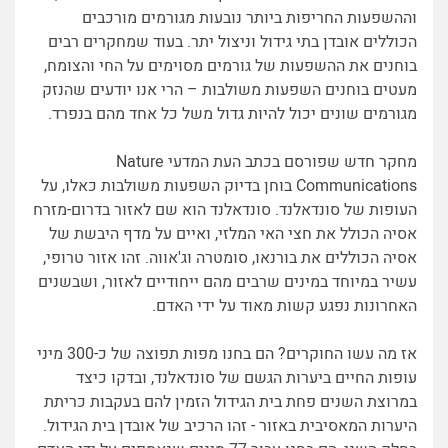
וההשפעות החריפות ביותר נובעות מגורמים מורכבים
הכוללים אובדן בתי גידול וניצול יתר. בעוד שמחקרים רבים
בוחנים את ההשפעות של גורמים מסוימים על החי והצומח,
מעטים בוחנים השפעות משולבות – הרי אנו יודעים שהנזק
מגורמים שונים יכול להיות גדול משל כל אחד מהם בנפרד.
מחקר חדש שפורסם בכתב העת המדעי
Nature
Communications
בוחן בדיוק השפעות משולבות כאלו, על
העופות של סונדאלנד. סונדאלנד הוא שם לאזור בדרום-מזרח
אסיה הכולל את חצי האי המלזי, ואיים על מדף היבשת של
אסיה הכוללים את בורנאו, סומטרה וג'אווה. זהו אזור טרופי,
עשיר במיוחד במינים שרבים מהם ייחודיים לאזור, ושבשנים
האחרונות נפגע קשות מאוד על ידי האדם.
אז מה עשו החוקרים? הם בחנו מפות תפוצה של כ-300 מיני
עופות החיים ביערות הגשם של סונדאלנד, ובדקו כיצד
במרוצת השנים פחת בית הגידול הזמין להם בעקבות כריתת
היערות המאסיבית באזור - זהו הרכיב של אובדן בית הגידול.