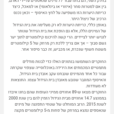
בחלק השני, הם בחנו עבור 77 מינים שנאספים על-ידי האדם,
בין אם למטרות סחר (איזורי או בינלאומי) או למאכל, כיצד
כריתת היערות הזו משפיעה על לחץ האיסוף – וכאן נכנס
הרכיב של ניצול היתר.
באופן כללי, כריתת היערות לא רק מעלימה את בית הגידול
של המינים הללו, אלא גם הופכת את בית הגידול שנותר
לנגיש יותר לציידים. הרי קשה להיכנס קילומטרים לתוך יער
גשם סבוך – אך אם צריך ללכת רק מרחק של 5 קילומטרים
משטח חשוף שנכרת, או מכביש, זה כבר סיפור אחר.
החוקרים השתמשו בנתונים האלו כדי לבנות מודלים
מתמטיים המכמתים את הירידה באוכלוסייה שצפוי שקרתה
עבור כל אחד מהמינים שנבחנו עקב אובדן בית הגידול,
והאיסוף המוגבר שנובע מאובדן בית הגידול עצמו. התוצאות
לא מעודדות.
החוקרים מצאו ש-89 אחוזים ממיני העופות שהם בחנו איבדו
בממוצע 14.7 אחוזים מבית הגידול הזמין להם בין שנת 2000
לשנת 2015. הרוב המוחלט של שטחי התפוצה של מינים
שנאספים נמצא במרחק של פחות מ-5 קילומטרים מקצה