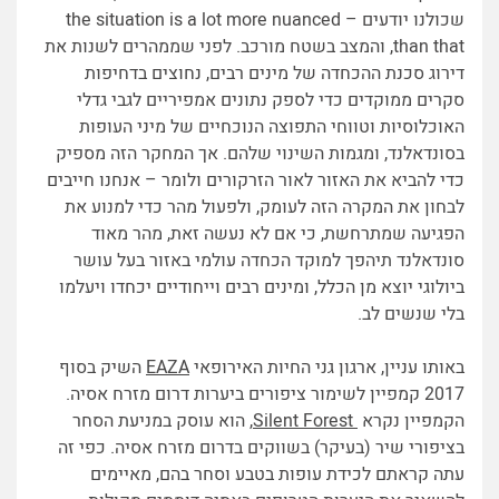
שכולנו יודעים – the situation is a lot more nuanced
than that, והמצב בשטח מורכב. לפני שממהרים לשנות את
דירוג סכנת ההכחדה של מינים רבים, נחוצים בדחיפות
סקרים ממוקדים כדי לספק נתונים אמפיריים לגבי גדלי
האוכלוסיות וטווחי התפוצה הנוכחיים של מיני העופות
בסונדאלנד, ומגמות השינוי שלהם. אך המחקר הזה מספיק
כדי להביא את האזור לאור הזרקורים ולומר – אנחנו חייבים
לבחון את המקרה הזה לעומק, ולפעול מהר כדי למנוע את
הפגיעה שמתרחשת, כי אם לא נעשה זאת, מהר מאוד
סונדאלנד תיהפך למוקד הכחדה עולמי באזור בעל עושר
ביולוגי יוצא מן הכלל, ומינים רבים וייחודיים יכחדו ויעלמו
בלי שנשים לב.
באותו עניין, ארגון גני החיות האירופאי
EAZA
השיק בסוף
2017 קמפיין לשימור ציפורים ביערות דרום מזרח אסיה.
הקמפיין נקרא
Silent Forest
, הוא עוסק במניעת הסחר
בציפורי שיר (בעיקר) בשווקים בדרום מזרח אסיה. כפי זה
עתה קראתם לכידת עופות בטבע וסחר בהם, מאיימים