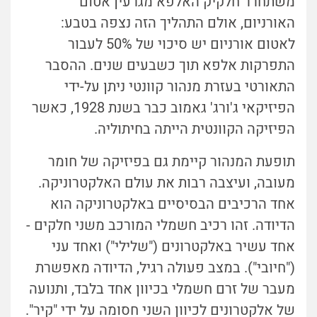
משתחרר חלקיק האלפא מגרעין אטום
האורניום, אולם התהליך הזה נצפה בטבע:
לאטום אורניום יש סיכוי של 50% לעבור
התפרקות אלפא תוך כשבעים שנים. ההסבר
התאורטי בעזרת מנהור קוונטי ניתן על-ידי
הפיזיקאי ג'ורג' גאמוב כבר בשנת 1928, כאשר
הפיזיקה הקוונטית הייתה בחיתוליה.
תופעת המנהור קיימת גם בפיזיקה של חומר
מעובה, ועיצבה רבות את עולם האלקטרוניקה.
אחד הרכיבים הבסיסיים באלקטרוניקה הוא
הדיודה. זהו רכיב חשמלי המורכב משני חלקים -
אחד עשיר באלקטרונים ("שלילי") ואחד עני
("חיובי"). במצב פעולה רגיל, הדיודה מאפשרת
מעבר של זרם חשמלי בכיוון אחד בלבד, ותנועה
של אלקטרונים לכיוון השני חסומה על ידי "קיר".