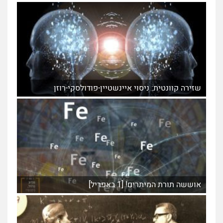
שזירה קוונטית: ניסוי איינשטיין-פודולסקי-רוזן
אוששה תורת המיתרים! [1 באפריל]