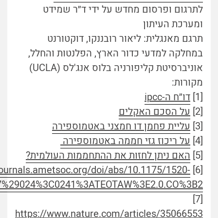
לתרגום ופרסום מחדש על ידי ד״ר שמידט
ומערכת העיתון
תרגם מאנגלית: ליאור רובננקו, דוקטורנט
במחלקה למדעי כדור הארץ, הפלנטות והחלל,
אוניברסיטת קליפורניה בלוס אנג'לס (UCLA)
מקורות:
[1]
דו״ח ה-ipcc
[2]
על הסכם האקלים
[3]
עליית פחמן דו חמצני באטמוספירה
[4]
על ריכוז גזי חממה באטמוספירה
[5]
האם ניתן לחזות את ההתחממות העולמית?
/journals.ametsoc.org/doi/abs/10.1175/1520-
[6]
7%29024%3C0241%3ATEOTAW%3E2.0.CO%3B2
[7]
https://www.nature.com/articles/35066553