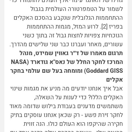
גודלו של האתגר עימו יאלץ העולם להתמודד כדי
לשמור על הטמפרטורה העולמית בגבול
ההתחממות הגלובלית שנקבע בהסכם האקלים
בפריז [2]. לרוע המזל, מגמות ההתחממות
הנוכחיות צפויות לחצות גבול זה בתוך כשני
עשורים, מאחר ועברנו כבר שני שלישים מהדרך.
תרגום מאמרו של ד״ר גאווין שמידט, מנהל
המרכז לחקר החלל של נאס"א גודארד (NASA
Goddard GISS) ומומחה בעל שם עולמי בחקר
אקלים
אבל איך אנחנו יודעים מה מניע את מגמות שינוי
האקלים הללו? כדי לענות על השאלה,
משתמשים מדענים בעבודת בילוש שדומה מאוד
לחקר זירת פשע - רק שכאן אנחנו עוסקים בתיק
חקירה שהיקפו הוא העולם כולו. הנה זווית