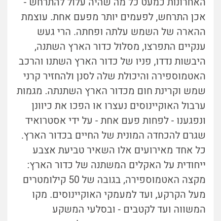
האחרונות כמעט כל מה שהיה עלול להתרחש -
אכן התרחש, לפעמים יותר מפעם אחת. עוצמת
ההארה של השמש עלתה ופחתה. הרי געש
ענקיים התפרצו, מסלול כדור הארץ השתנה,
היבשות נדדו, פניו של כדור הארץ השתנו והרכב
האטמוספירה והיכולת שלה לסנן ולהחזיר קרני
שמש וקרינת חום מכדור הארץ השתנתה. מגמות
ערבול האוקיינוסים נעצרו או הפכו את כיוונן
ונפגענו - לפחות פעם אחת - על ידי אסטרואיד
שגרם להכחדה המונית של החיים בכדור הארץ.
כל אחד מאירועים אלו השאיר טביעת אצבע
ייחודית על האקלים המשתנה של כדור הארץ:
מקצה האטמוספירה, בגובה של 50 קילומטרים
מעל הקרקע, ועד למעמקי האוקיינוסים. מקו
המשווה ועד לקטבים - ובסלעי המשקע