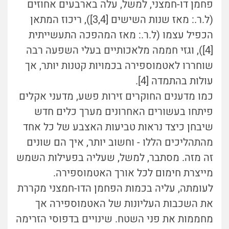
פחמן דו-חמצני, למשל, עלה בארבעים אחוזים
(ל.ר.: מאז שנות השישים [3,4]), ריכוז המתאן
הכפיל עצמו (ל.ר.: מאז המהפכה התעשייתית
[4]), וגזי חממה מלאכותיים בעלי השפעה רבה
שוחררו לאטמוספירה בכמויות קטנות יותר, אך
עולות בהתמדה [4].
כמו מדענים החוקרים זירות פשע, מדעני אקלים
פיתחו בעשורים האחרונים מערך כלים חדש
שיבחן כיצד נראות טביעות האצבע של כל אחד
מהתהליכים הללו - וחשוב יותר, איך הם שונים
זה מזה. מסתבר, למשל, שעליה בפעילות השמש
מייצרת חימום לכל אורך האטמוספירה.
לעומתה, עליה בכמות הפחמן הדו-חמצני מקררת
את השכבות העליונות של האטמוספירה אך
מחממות את פני השטח. שינויים בדפוסי הזרימה