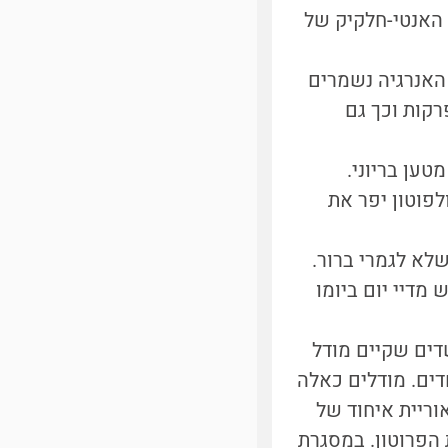
, האנטי-חלקיק של
האנרגיה נשמרים
קות וכך גם
טען בריוני.
ולפוטון יפר את
לא לגמרי ברור.
דיי יום ביומו
דים שקיים מודל
דים. מודלים כאלה
Grand Unifie - או GUT בקיצור. בתאוריית איחוד של
קות הפרוטון. במסגרת