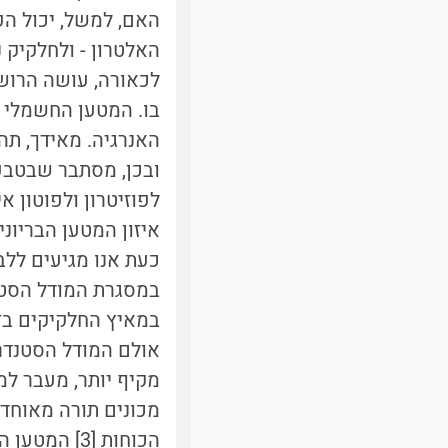
האם, למשל, יכול הפ
האלטרון - ולחלקיק 
לכאורה, עושה הרוש
בו. המטען החשמלי 
האנרגיה. מאידך, תה
ובכן, מסתבר שבטבע ק
לפוזיטרון ולפוטון אי
איזון המטען הבריוני.
כעת אנו מגיעים ללב
במסגרת המודל הסטנ
במאיץ החלקיקים בז׳נ
אולם המודל הסטנדרט
מקיף יותר, מעבר למ
הכוחות [3] 