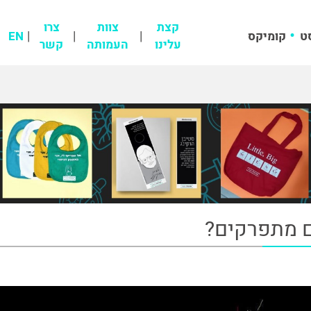
קצת
צוות
צרו
ט
קומיקס
EN
עלינו
העמותה
קשר
ם מתפרקים?