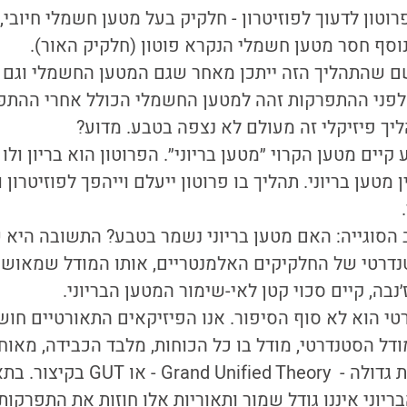
רוטון לדעוך לפוזיטרון - חלקיק בעל מטען חשמלי חיובי
נוסף חסר מטען חשמלי הנקרא פוטון (חלקיק האור).
ם שהתהליך הזה ייתכן מאחר שגם המטען החשמלי וגם 
לפני ההתפרקות זהה למטען החשמלי הכולל אחרי ההתפר
ליך פיזיקלי זה מעולם לא נצפה בטבע. מדוע?
יים מטען הקרוי ״מטען בריוני״. הפרוטון הוא בריון ולו מ
ן מטען בריוני. תהליך בו פרוטון ייעלם וייהפך לפוזיטרון 
 הסוגייה: האם מטען בריוני נשמר בטבע? התשובה היא ש
דרטי של החלקיקים האלמנטריים, אותו המודל שמאושש מ
בה, קיים סכוי קטן לאי-שימור המטען הבריוני.
י הוא לא סוף הסיפור. אנו הפיזיקאים התאורטיים חוש
ודל הסטנדרטי, מודל בו כל הכוחות, מלבד הכבידה, מאוח
מכונים תורה מאוחדת גדולה - d Theory
המטען הבריוני איננו גודל שמור ותאוריות אלו חוזות את התפר