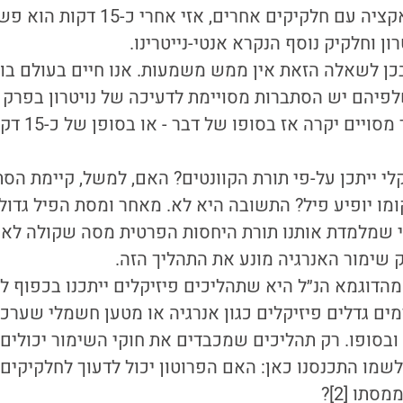
שאינו מבצע אינטראקציה עם חלקיקים אחר
רון וחלקיק נוסף הנקרא אנטי-נייטרינו.
כן לשאלה הזאת אין ממש משמעות. אנו חיים בעולם בו 
לפיהם יש הסתברות מסויימת לדעיכה של נויטרון בפרק ז
הסתברות לכך שד
לי ייתכן על-פי תורת הקוונטים? האם, למשל, קיימת ה
קומו יופיע פיל? התשובה היא לא. מאחר ומסת הפיל גדו
פי שמלמדת אותנו תורת היחסות הפרטית מסה שקולה לאנרג
וק שימור האנרגיה מונע את התהליך הזה.
הדוגמא הנ״ל היא שתהליכים פיזיקלים ייתכנו בכפוף לח
ים גדלים פיזיקלים כגון אנרגיה או מטען חשמלי שערכם
ובסופו. רק תהליכים שמכבדים את חוקי השימור יכולים
שמו התכנסנו כאן: האם הפרוטון יכול לדעוך לחלקיקים 
תו [2]?