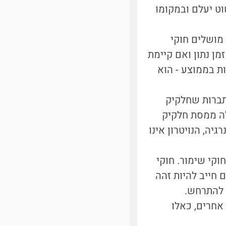
ים, אזי אחרי כ-15 דקות הוא פשוט יעלם ובמקומו
מושלים חוקי
מן נתון ואם קיימת
בר מסויים יקרה אז בסופו של דבר - או בסופן של כ-15 דקות בממוצע - הוא
סתברות שחלקיק
לה ממסת חלקיק
יה, הנויטרון אינו
וקי שימור. חוקי
 חייב להיות זהה
 להתרחש.
אחרים, כאלו