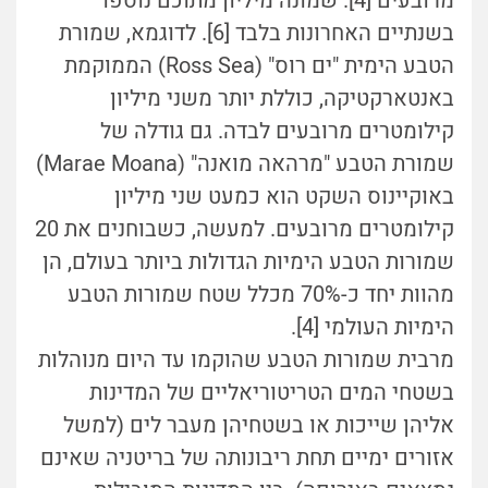
מרובעים [4]. שמונה מיליון מתוכם נוספו
בשנתיים האחרונות בלבד [6]. לדוגמא, שמורת
הטבע הימית "ים רוס" (Ross Sea) הממוקמת
באנטארקטיקה, כוללת יותר משני מיליון
קילומטרים מרובעים לבדה. גם גודלה של
שמורת הטבע "מרהאה מואנה" (Marae Moana)
באוקיינוס השקט הוא כמעט שני מיליון
קילומטרים מרובעים. למעשה, כשבוחנים את 20
שמורות הטבע הימיות הגדולות ביותר בעולם, הן
מהוות יחד כ-70% מכלל שטח שמורות הטבע
הימיות העולמי [4].
מרבית שמורות הטבע שהוקמו עד היום מנוהלות
בשטחי המים הטריטוריאליים של המדינות
אליהן שייכות או בשטחיהן מעבר לים (למשל
אזורים ימיים תחת ריבונותה של בריטניה שאינם