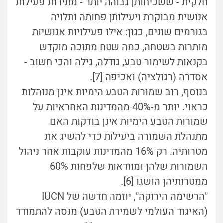
חלקית - ששכיחותן גבוהה יותר - מתירות פעילות
אנושית מבוקרת ויעילותן פחותה ותלויה
בגורמים שונים, כגון: אילו פעילויות אנושיות
מותרות בשטחה, כמה שטח מתוכה מוקדש
בקנאות לשימור טבע, גודלה, גילה והכי חשוב -
אסדרה (רגולציה) ואכיפה [7].
בנוסף, רוב שמורות הטבע הימיות אינן מנוהלות
כראוי. יותר מ-40% מהמדינות האחראיות על
שמורות הטבע הימיות אינן בודקות האם
מתנהלת השמורה ביעילות כדי להשיג את
מטרותיה. רק 16% מהמדינות עוקבות אחר ניהול
השמורות שלהן ומוודאות שלפחות 60%
ממטרותיהן הושגו [6].
"הרשימה הירוקה", יוזמה חדשה של IUCN
(האיגוד העולמי לשמירת הטבע) מנסה להתמודד