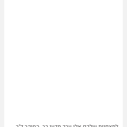
לתצפיות שלכם אלו ערך מדעי רב.
החוקר ד"ר