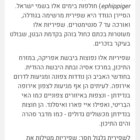
ephippiger
) חולפות בימים אלו בשמי ישראל.
הסיירן הנודד היא שפירית מרשימה בגודלה,
ואורכה עד 7 סנטימטרים. שפיריות אלו
מעוטרות בכתם כחול בוהק בקדמת הבטן, שבולט
בעיקר בזכרים.
שפיריות אלו נפוצות ביבשת אפריקה, במזרח
התיכון, במרכז אסיה ובתת היבשת ההודית.
בחודשי האביב הן נודדות צפונה ומגיעות לדרום
אירופה. לעיתים הן אף מגיעות לצפון אירופה
בנדידתן - ונצפות באיזורים צפוניים כמו האי
הבריטי, ואפילו איי פארו ואיסלנד. הן חוצות
בנדידתן מכשולים גדולים - כמו מדבר סהרה
והים התיכון.
לשפירית גלגול חסר: שפיריות מטילות את