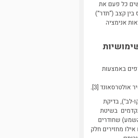
גשים כל פעם את
בין קצב (“תדר”)
הירות המכונית. בקישור [1] תוכלו לראות אנימציה
שימושיות
מהירויות גופים באמצעות
לטרסאונד [3].
-לב"), בדיקת
תקדמים בשיטת
ל לתדר השמע) שחודרים
 אילו מחזירים חלק