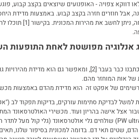
ולאו דווקא צפויה - האופנועים שיוצאים בקצב קבוע, פו
ה, אבל חוזרים חזרה בקצב קבוע. באמצעות מדידת היחס 
החזרה, לתדר השליחה, ניתן לחשב את מ
ה.
ג אנלוגיה מפושטת לאחת התופעות ה
אפקט דופלר, עליה כתבנו כבר בעבר [2], ומאפשר גם הוא מדידת 
של אות המוחזר מהם.
ימים של אפקט זה הוא מדידת מהדם באמצעות מכשיר או
 למשל לבדיקת סתימות עורקים, בדיקות תפקוד לב ("אקו
בור אצל אישה בהריון ועוד. מכשירי האולטרסאונד המ
פולסים [4] (PW ultrasound) שולחים גלי אולטרסאונד (גלי קול מע
 הדם, שטים תאי דם. בדומה למכונית בסיפור שלנו, תאים