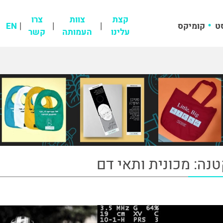
קצת
צוות
צרו
ט
קומיקס
EN
עלינו
העמותה
קשר
ה: מכונית ותאי דם