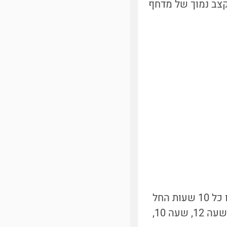
בקצב נמוך של מדחף
תוכלו לחזות באפקט זה גם בביתכם: הציבו מצלמה מול שעון קיר וצלמו אותו כל 10 שעות החל
משעה 12. כאשר תקרינו את סדרת התמונות, הם יראו כאילו הזמן זז אחורה (שעה 12, שעה 10,