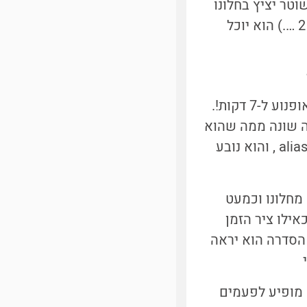
טר יציץ בחלונו
(כלומר ידגום") כל 2 דקות ויראה באופן מחזורי את האופנועים ( 4, 6, 2, 4, 6, 2 ….) הוא יוכל
הוא יגלה את הסדרה (1 ,2 , 3 ,4....) ועלול להסיק בטעות שקצב החזרה הוא אופנוע ל-7 דקות!.
ה שונה ממה שהוא
באמת, ולכן לטעות כשנחשב את מהירות הגוף המחזיר את האותות, נקרא aliasing , והוא נובע
דגום כל 5 דקות, הוא מביט מחלונו וכמעט
אילו ציר הזמן
 עקב המחזוריות של הסדרה הוא יראה
עקב aliasing נקרא "אשליית גלגל העגלה" [6]. הוא מופיע לפעמים