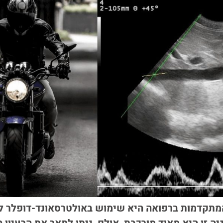
המתקדמות ברפואה היא שימוש באולטרסאונד-דופלר ל