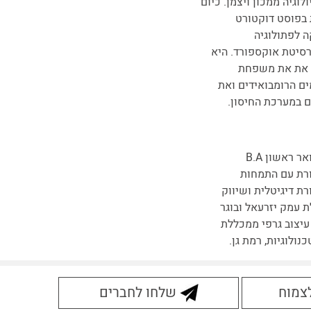
ולוגיה ממכון ויצמן. כיום
בפוסט דוקטורט
 לפתולוגיה
רסיטת אוקספורד. היא
 את את משפחת
ים הרומבואידים ואת
 במערכת החיסון.
בוגר תואר ראשון B.A
ת עם התמחות
ת דיגיטלית ושיווק
 עמק יזרעאל ובוגר
עיצוב גרפי ממכללת
נולוגיות, רמת גן.
לצמוח
שלחו לחברים