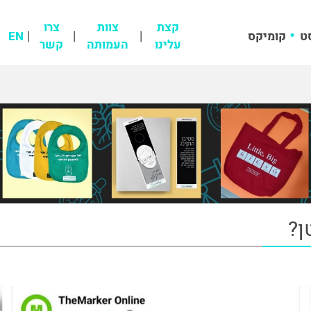
קצת
צוות
צרו
ט
קומיקס
EN
עלינו
העמותה
קשר
ן?