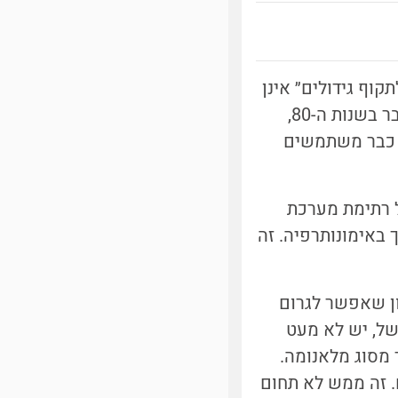
אולי קצת התבלבלתם. כבר שנים ש״תרופות שמאמנות את תאי ה-T לתקוף גידולים״ אינן
נתפשות כ״חסרות סיכוי״. להזכירכם, טכנולוגיית CAR-T נולדה במכון ויצמן כבר בשנות ה-80,
להלחם נגד סרטן. כיום כבר משתמשים
 רתימת מערכת
 באימונותרפיה. זה
ון שאפשר לגרום
של, יש לא מעט
 מסוג מלאנומה.
. זה ממש לא תחום