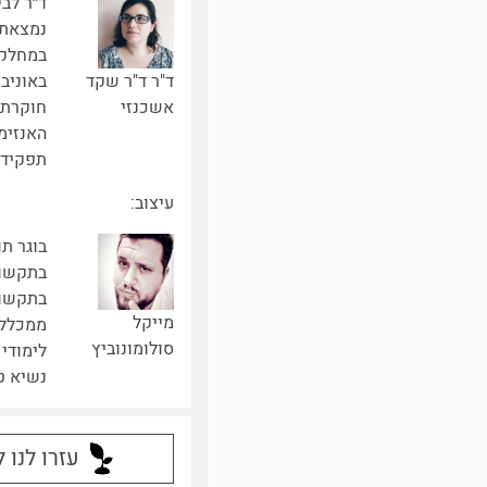
ד״ר לבי
נמצאת 
במחלקה
באוניב
ד"ר ד"ר שקד
חוקרת
אשכנזי
האנזימ
תפקידם
עיצוב:
בתקשור
בתקשור
מייקל
ממכללת
סולומונוביץ
לימודי 
נשיא טכ
עזרו לנו 