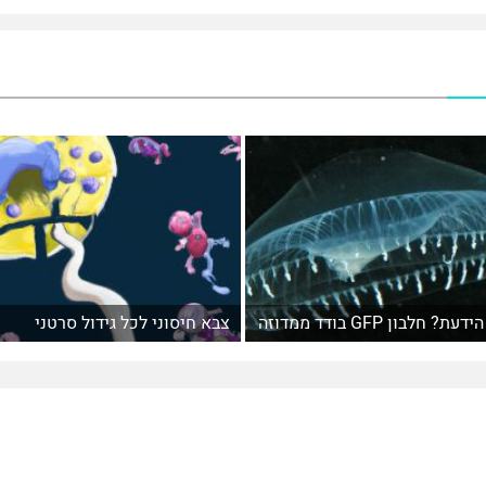
הידעת? חלבון GFP בודד ממדוזה
צבא חיסוני לכל גידול סרטני