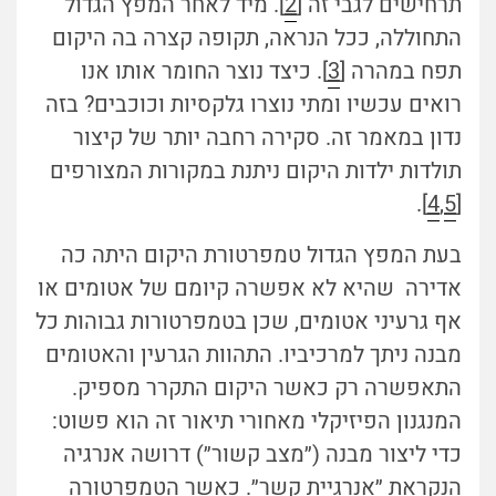
תרחישים לגבי זה [
2
]. מיד לאחר המפץ הגדול
התחוללה, ככל הנראה, תקופה קצרה בה היקום
תפח במהרה [
3
]. כיצד נוצר החומר אותו אנו
רואים עכשיו ומתי נוצרו גלקסיות וכוכבים? בזה
נדון במאמר זה. סקירה רחבה יותר של קיצור
תולדות ילדות היקום ניתנת במקורות המצורפים
].
4
,
5
[
בעת המפץ הגדול טמפרטורת היקום היתה כה
אדירה שהיא לא אפשרה קיומם של אטומים או
אף גרעיני אטומים, שכן בטמפרטורות גבוהות כל
מבנה ניתך למרכיביו. התהוות הגרעין והאטומים
התאפשרה רק כאשר היקום התקרר מספיק.
המנגנון הפיזיקלי מאחורי תיאור זה הוא פשוט:
כדי ליצור מבנה (״מצב קשור״) דרושה אנרגיה
הנקראת ״אנרגיית קשר״. כאשר הטמפרטורה