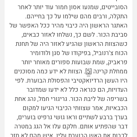
הסובייטים, שמנעו אסון חמור עוד יותר לאחר
התקלה, ורבים מהם שילמו על כך בחייהם.
האתגר הראשון היה כיבוי מהיר ככל האפשר של
סביבת הכור. לשם כך, נשלחו לאזור כבאים,
כשהצוות הראשון שהגיע לאזור היה של תחנת
הכוח צ'רנוביל, בפיקודו של סגן ולודומיר
פראביק, שמת שבועות ספורים מאוחר יותר
ממחלת קרינה [
5
]. הצוות לא ידע כמה מסוכנים
היו העשן הרדיואקטיבי והפסולת הבוערת. לפי
העדויות, הם כנראה כלל לא ידעו שמדובר
בשריפה של ליבת הכור. גריגורי חמל, נהג אחת
הכבאיות, אמר שצוותי הכיבוי הגיעו למקום
בערך ברבע לשתיים וראו גושי גרפיט בוערים,
דבר שהפתיע אותם. חלקם עלו אל הגג במטרה
לכבות את האש הבוערת עליו. איש מהם לא חזר