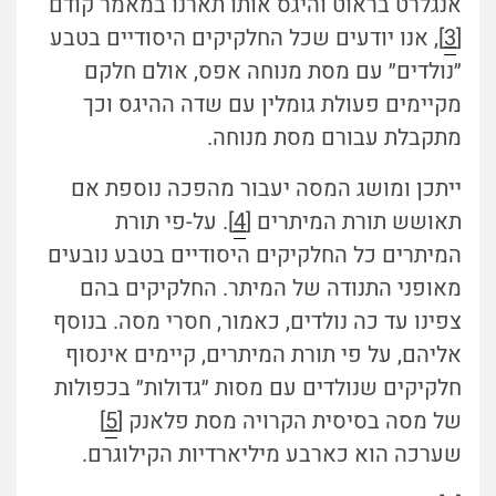
אנגלרט בראוט והיגס אותו תארנו במאמר קודם
[
3
], אנו יודעים שכל החלקיקים היסודיים בטבע
״נולדים״ עם מסת מנוחה אפס, אולם חלקם
מקיימים פעולת גומלין עם שדה ההיגס וכך
מתקבלת עבורם מסת מנוחה.
ייתכן ומושג המסה יעבור מהפכה נוספת אם
תאושש תורת המיתרים [
4
]. על-פי תורת
המיתרים כל החלקיקים היסודיים בטבע נובעים
מאופני התנודה של המיתר. החלקיקים בהם
צפינו עד כה נולדים, כאמור, חסרי מסה. בנוסף
אליהם, על פי תורת המיתרים, קיימים אינסוף
חלקיקים שנולדים עם מסות ״גדולות״ בכפולות
של מסה בסיסית הקרויה מסת פלאנק [
5
]
שערכה הוא כארבע מיליארדיות הקילוגרם.