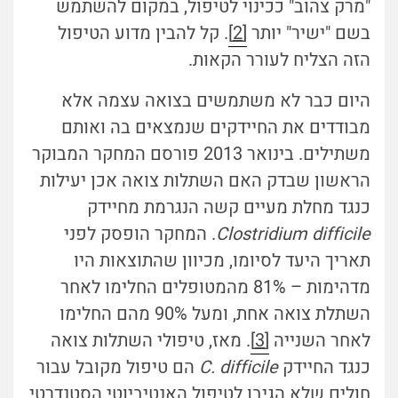
"מרק צהוב" ככינוי לטיפול, במקום להשתמש
בשם "ישיר" יותר
[2]
. קל להבין מדוע הטיפול
הזה הצליח לעורר הקאות.
היום כבר לא משתמשים בצואה עצמה אלא
מבודדים את החיידקים שנמצאים בה ואותם
משתילים. בינואר 2013 פורסם המחקר המבוקר
הראשון שבדק האם השתלות צואה אכן יעילות
כנגד מחלת מעיים קשה הנגרמת מחיידק
Clostridium difficile
. המחקר הופסק לפני
תאריך היעד לסיומו, מכיוון שהתוצאות היו
מדהימות – 81% מהמטופלים החלימו לאחר
השתלת צואה אחת, ומעל 90% מהם החלימו
לאחר השנייה
[3]
. מאז, טיפולי השתלות צואה
כנגד החיידק
C. difficile
הם טיפול מקובל עבור
חולים שלא הגיבו לטיפול האנטיביוטי הסטנדרטי