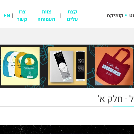
קצת
צוות
צרו
ט
קומיקס
EN
עלינו
העמותה
קשר
 - חלק א'