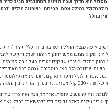
the planet's orb), מסלול הוא הדרך שבה לווינים מסתובבים סביב כ
נס למסלול? במילה אחת: מהירות. בשמונה מילים: דרוש
וין בחלל.
וב איפה נמצא החלל התשובה בדרך כלל תהיה "רחוק בש
הוא מקום ממש ממש רחוק מאיתנו ושמאוד קשה להגיע אל
אבל לא מדוייק. כמה רחוק החלל? בערך 100 קילומטרים מעל 
 משום שבגובה הזה האטמוספירה עצמה כבר מאוד דלילה
נמל אשדוד לנמל חיפה הוא קצת יותר ממאה קילומטרים. 
ערך המרחק בין נתניה לאילת.
לגובה כזה זה פשוט יחסית. אז למה בכל זאת צריך טילים
ך. צריך טילים כאלה גדולים כדי *להישאר* בחלל. זאת א