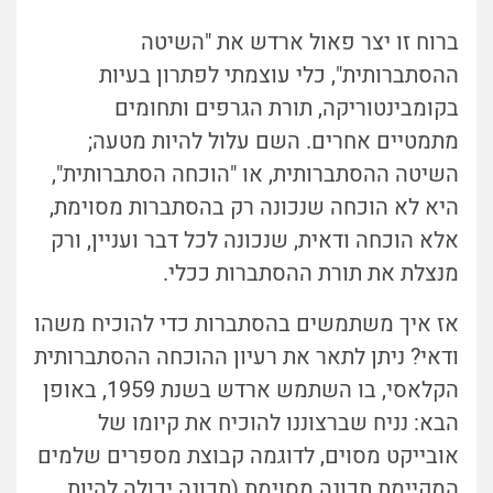
ברוח זו יצר פאול ארדש את "השיטה
ההסתברותית", כלי עוצמתי לפתרון בעיות
בקומבינטוריקה, תורת הגרפים ותחומים
מתמטיים אחרים. השם עלול להיות מטעה;
השיטה ההסתברותית, או "הוכחה הסתברותית",
היא לא הוכחה שנכונה רק בהסתברות מסוימת,
אלא הוכחה ודאית, שנכונה לכל דבר ועניין, ורק
מנצלת את תורת ההסתברות ככלי.
אז איך משתמשים בהסתברות כדי להוכיח משהו
ודאי? ניתן לתאר את רעיון ההוכחה ההסתברותית
הקלאסי, בו השתמש ארדש בשנת 1959, באופן
הבא: נניח שברצוננו להוכיח את קיומו של
אובייקט מסוים, לדוגמה קבוצת מספרים שלמים
המקיימת תכונה מסוימת (תכונה יכולה להיות