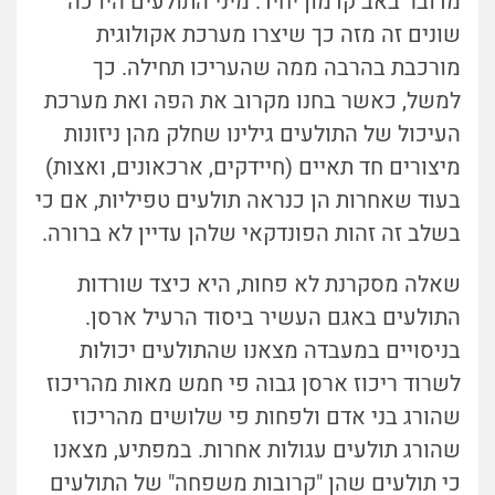
מדובר באב קדמון יחיד. מיני התולעים היו כה
שונים זה מזה כך שיצרו מערכת אקולוגית
מורכבת בהרבה ממה שהעריכו תחילה. כך
למשל, כאשר בחנו מקרוב את הפה ואת מערכת
העיכול של התולעים גילינו שחלק מהן ניזונות
מיצורים חד תאיים (חיידקים, ארכאונים, ואצות)
בעוד שאחרות הן כנראה תולעים טפיליות, אם כי
בשלב זה זהות הפונדקאי שלהן עדיין לא ברורה.
שאלה מסקרנת לא פחות, היא כיצד שורדות
התולעים באגם העשיר ביסוד הרעיל ארסן.
בניסויים במעבדה מצאנו שהתולעים יכולות
לשרוד ריכוז ארסן גבוה פי חמש מאות מהריכוז
שהורג בני אדם ולפחות פי שלושים מהריכוז
שהורג תולעים עגולות אחרות. במפתיע, מצאנו
כי תולעים שהן "קרובות משפחה" של התולעים