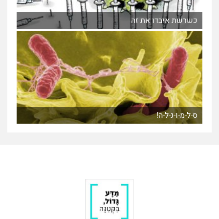
כשרשת איבדו את זה
ס-ל-מ-ו-נ-ל-ה!